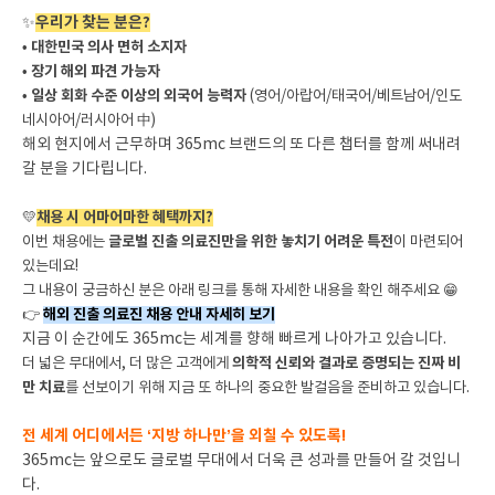
우리가 찾는 분은?
✨
•
대한민국 의사 면허 소지자
•
장기 해외 파견 가능자
•
일상 회화 수준 이상의 외국어 능력자
(영어/아랍어/태국어/베트남어/인도
네시아어/러시아어 中)
해외 현지에서 근무하며 365mc 브랜드의 또 다른 챕터를 함께 써내려
갈 분을 기다립니다.
💛
채용 시 어마어마한 혜택까지?
이번 채용에는
글로벌 진출 의료진만을 위한 놓치기 어려운 특전
이 마련되어
있는데요!
그 내용이 궁금하신 분은 아래 링크를 통해 자세한 내용을 확인 해주세요 😁
👉
해외 진출 의료진 채용 안내 자세히 보기
지금 이 순간에도 365mc는 세계를 향해 빠르게 나아가고 있습니다.
더 넓은 무대에서, 더 많은 고객에게
의학적 신뢰와 결과로 증명되는 진짜 비
만 치료
를 선보이기 위해 지금 또 하나의 중요한 발걸음을 준비하고 있습니다.
전 세계 어디에서든 ‘지방 하나만’을 외칠 수 있도록!
365mc는 앞으로도 글로벌 무대에서 더욱 큰 성과를 만들어 갈 것입니
다.