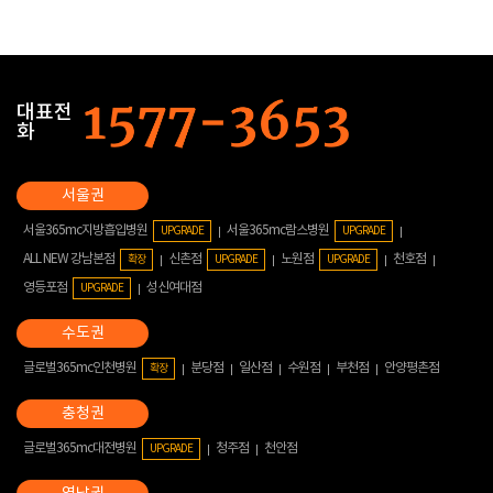
대표전
화
서울365mc지방흡입병원
서울365mc람스병원
UPGRADE
UPGRADE
ALL NEW 강남본점
신촌점
노원점
천호점
확장
UPGRADE
UPGRADE
영등포점
성신여대점
UPGRADE
글로벌365mc인천병원
분당점
일산점
수원점
부천점
안양평촌점
확장
글로벌365mc대전병원
청주점
천안점
UPGRADE