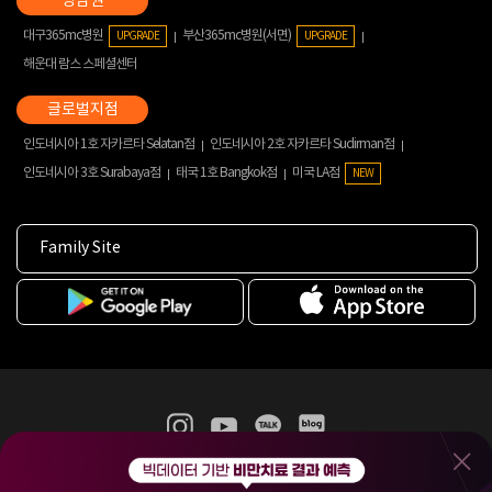
대구365mc병원
부산365mc병원(서면)
UPGRADE
UPGRADE
해운대 람스 스페셜센터
인도네시아 1호 자카르타 Selatan점
인도네시아 2호 자카르타 Sudirman점
인도네시아 3호 Surabaya점
태국 1호 Bangkok점
미국 LA점
NEW
Family Site
365mc 병·의원 이용약관
홈페이지 이용약관