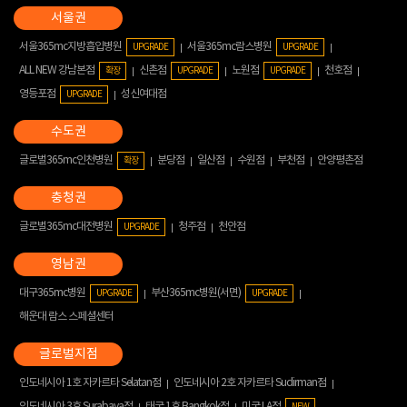
서울365mc지방흡입병원
서울365mc람스병원
UPGRADE
UPGRADE
ALL NEW 강남본점
신촌점
노원점
천호점
확장
UPGRADE
UPGRADE
영등포점
성신여대점
UPGRADE
글로벌365mc인천병원
분당점
일산점
수원점
부천점
안양평촌점
확장
글로벌365mc대전병원
청주점
천안점
UPGRADE
대구365mc병원
부산365mc병원(서면)
UPGRADE
UPGRADE
해운대 람스 스페셜센터
인도네시아 1호 자카르타 Selatan점
인도네시아 2호 자카르타 Sudirman점
인도네시아 3호 Surabaya점
태국 1호 Bangkok점
미국 LA점
NEW