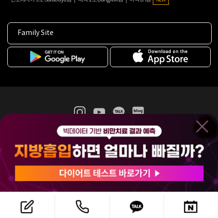
Family Site
365mc 병·의원 이용약관
홈페이지 이용약관
개인정보처리방침
비급여진료수가
증명서발급
인재채용
(주)365mcㅣ서울특별시 서초구 서초대로52길 7, 3~4층(서초동, 제일빌딩)
120-87-04354ㅣ김남철
COPYRIGHT(C) 2025 365mc. ALL RIGHTS RESERVED.