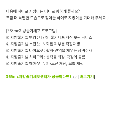
다음에 히어로 지방이는 어디로 향하게 될까요?
조금 더 특별한 모습으로 찾아올 히어로 지방이를 기대해 주세요 :)
[365mc지방줄기세포 프로그램]
① 지방줄기셀 뱅킹 : 나만의 줄기세포 자산 보관 서비스
② 지방줄기셀 스킨샷 : 노화된 피부를 직접재생
③ 지방줄기셀 바이오샷 : 활력•면역을 채우는 정맥주사
④ 지방줄기셀 허파고리 : 생착률 최강! 극강의 볼륨
⑤ 지방줄기셀 헤어샷 : 두피•모근 개선, 모발 재생
365mc지방줄기세포센터가 궁금하다면?
👉 [
바로가기
]