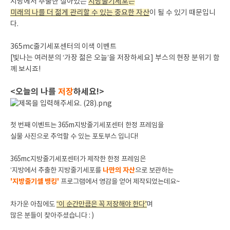
지방에서 추출한 살아있는
지방줄기세포
는
미래의 나를 더 젊게 관리할 수 있는 중요한 자산
이 될 수 있기 때문입니
다.
365mc줄기세포센터의 이색 이벤트
[빛나는 여러분의 ‘가장 젊은 오늘’을 저장하세요] 부스의 현장 분위기 함
께 보시죠!
<오늘의 나를
저장
하세요!>
첫 번째 이벤트는 365m지방줄기세포센터 한정 프레임을
실물 사진으로 추억할 수 있는 포토부스 입니다!
365mc지방줄기세포센터가 제작한 한정 프레임은
‘지방에서 추출한 지방줄기세포를
나만의 자산
으로 보관하는
'지방줄기셀 뱅킹'
프로그램에서 영감을 얻어 제작되었는데요~
차가운 아침에도
“이 순간만큼은 꼭 저장해야 한다”
며
많은 분들이 찾아주셨습니다 : )