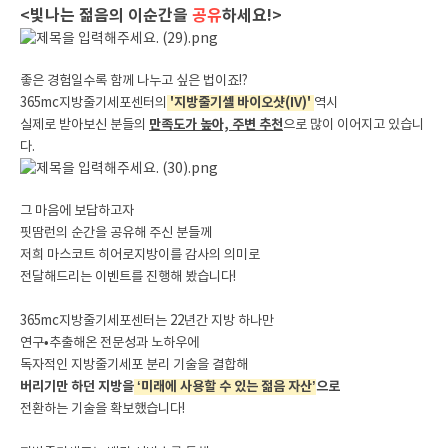
<빛나는 젊음의 이순간을
공유
하세요!>
좋은 경험일수록 함께 나누고 싶은 법이죠!?
365mc지방줄기세포센터의
'지방줄기셀 바이오샷(IV)'
역시
실제로 받아보신 분들의
만족도가 높아, 주변 추천
으로 많이 이어지고 있습니
다.
그 마음에 보답하고자
핏땀런의 순간을 공유해 주신 분들께
저희 마스코트 히어로지방이를 감사의 의미로
전달해드리는 이벤트를 진행해 봤습니다!
365mc지방줄기세포센터는 22년간 지방 하나만
연구•추출해온 전문성과 노하우에
독자적인 지방줄기세포 분리 기술을 결합해
버리기만 하던 지방을
‘미래에 사용할 수 있는 젊음 자산’
으로
전환하는 기술을 확보했습니다!