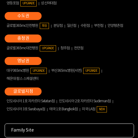
영등포점
성신여대점
UPGRADE
글로벌365mc인천병원
분당점
일산점
수원점
부천점
안양평촌점
확장
글로벌365mc대전병원
청주점
천안점
UPGRADE
대구365mc병원
부산365mc병원(서면)
UPGRADE
UPGRADE
해운대 람스 스페셜센터
인도네시아 1호 자카르타 Selatan점
인도네시아 2호 자카르타 Sudirman점
인도네시아 3호 Surabaya점
태국 1호 Bangkok점
미국 LA점
NEW
Family Site