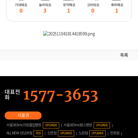
기대돼요
놀라워요
유익해요
고마워요
축하해요
0
3
1
0
1
목록
대표전
화
서울365mc지방흡입병원
서울365mc람스병원
UPGRADE
UPGRADE
ALL NEW 강남본점
신촌점
노원점
천호점
확장
UPGRADE
UPGRADE