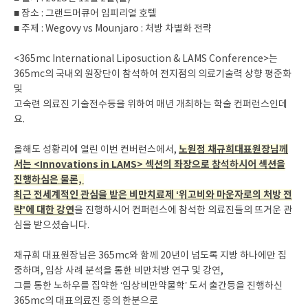
■ 장소 : 그랜드머큐어 임피리얼 호텔
■ 주제 : Wegovy vs Mounjaro : 처방 차별화 전략
<365mc International Liposuction & LAMS Conference>는
365mc의 국내외 원장단이 참석하여 전지점의 의료기술력 상향 평준화
및
고숙련 의료진 기술전수등을 위하여 매년 개최하는 학술 컨퍼런스인데
요.
노원점 채규희대표원장님께
올해도 성황리에 열린 이번 컨버런스에서,
서는 <Innovations in LAMS> 섹션의 좌장으로 참석하시어 섹션을
진행하심은 물론,
최근 전세계적인 관심을 받은 비만치료제 ‘위고비와 마운자로의 처방 전
략’에 대한 강연
을 진행하시어 컨퍼런스에 참석한 의료진들의 뜨거운 관
심을 받으셨습니다.
채규희 대표원장님은 365mc와 함께 20년이 넘도록 지방 하나에만 집
중하며, 임상 사례 분석을 통한 비만처방 연구 및 강연,
그를 통한 노하우를 집약한 ‘임상비만약물학’ 도서 출간등을 진행하신
365mc의 대표의료진 중의 한분으로