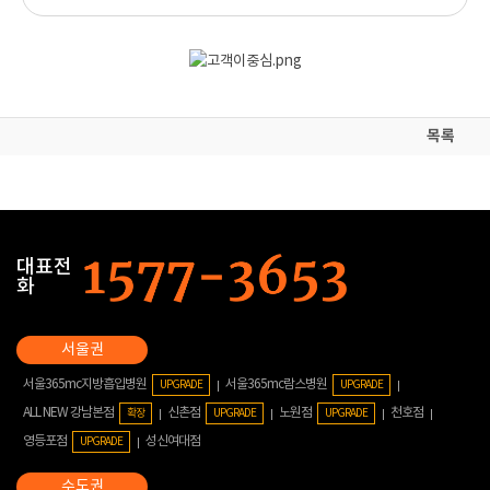
목록
대표전
화
서울365mc지방흡입병원
서울365mc람스병원
UPGRADE
UPGRADE
ALL NEW 강남본점
신촌점
노원점
천호점
확장
UPGRADE
UPGRADE
영등포점
성신여대점
UPGRADE