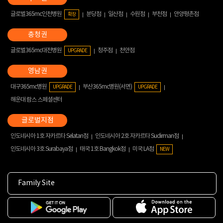
글로벌365mc인천병원
분당점
일산점
수원점
부천점
안양평촌점
확장
글로벌365mc대전병원
청주점
천안점
UPGRADE
대구365mc병원
부산365mc병원(서면)
UPGRADE
UPGRADE
해운대 람스 스페셜센터
인도네시아 1호 자카르타 Selatan점
인도네시아 2호 자카르타 Sudirman점
인도네시아 3호 Surabaya점
태국 1호 Bangkok점
미국 LA점
NEW
Family Site