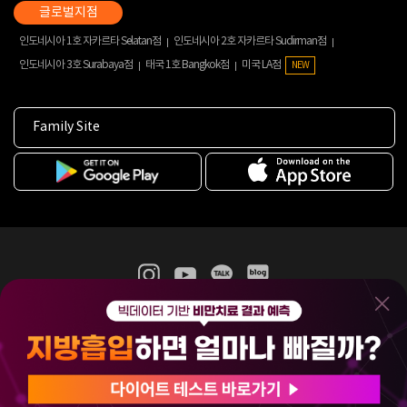
인도네시아 1호 자카르타 Selatan점
인도네시아 2호 자카르타 Sudirman점
인도네시아 3호 Surabaya점
태국 1호 Bangkok점
미국 LA점
NEW
Family Site
365mc 병·의원 이용약관
홈페이지 이용약관
개인정보처리방침
비급여진료수가
증명서발급
인재채용
(주)365mcㅣ서울특별시 서초구 서초대로52길 7, 3~4층(서초동, 제일빌딩)
120-87-04354ㅣ김남철
COPYRIGHT(C) 2025 365mc. ALL RIGHTS RESERVED.