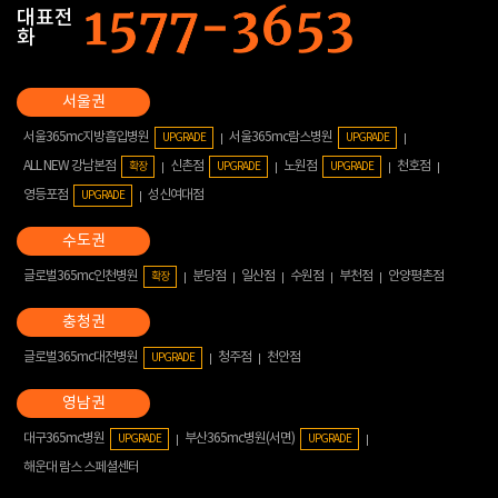
대표전
화
서울365mc지방흡입병원
서울365mc람스병원
UPGRADE
UPGRADE
ALL NEW 강남본점
신촌점
노원점
천호점
확장
UPGRADE
UPGRADE
영등포점
성신여대점
UPGRADE
글로벌365mc인천병원
분당점
일산점
수원점
부천점
안양평촌점
확장
글로벌365mc대전병원
청주점
천안점
UPGRADE
대구365mc병원
부산365mc병원(서면)
UPGRADE
UPGRADE
해운대 람스 스페셜센터