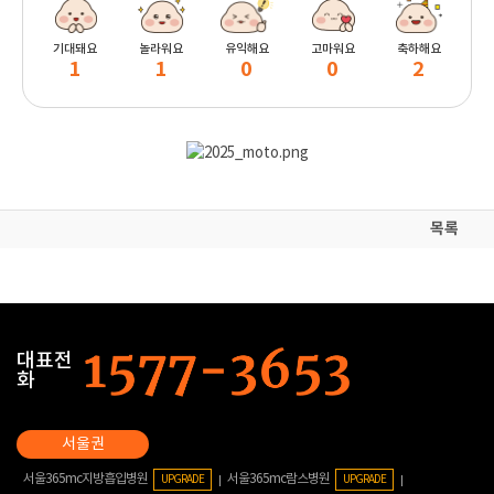
기대돼요
놀라워요
유익해요
고마워요
축하해요
1
1
0
0
2
목록
대표전
화
서울365mc지방흡입병원
서울365mc람스병원
UPGRADE
UPGRADE