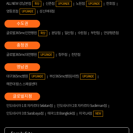
ALL NEW 강남본점
신촌점
노원점
천호점
확장
UPGRADE
UPGRADE
영등포점
성신여대점
UPGRADE
글로벌365mc인천병원
분당점
일산점
수원점
부천점
안양평촌점
확장
글로벌365mc대전병원
청주점
천안점
UPGRADE
대구365mc병원
부산365mc병원(서면)
UPGRADE
UPGRADE
해운대 람스 스페셜센터
인도네시아 1호 자카르타 Selatan점
인도네시아 2호 자카르타 Sudirman점
인도네시아 3호 Surabaya점
태국 1호 Bangkok점
미국 LA점
NEW