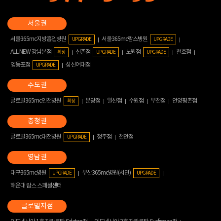
서울365mc지방흡입병원
서울365mc람스병원
UPGRADE
UPGRADE
ALL NEW 강남본점
신촌점
노원점
천호점
확장
UPGRADE
UPGRADE
영등포점
성신여대점
UPGRADE
글로벌365mc인천병원
분당점
일산점
수원점
부천점
안양평촌점
확장
글로벌365mc대전병원
청주점
천안점
UPGRADE
대구365mc병원
부산365mc병원(서면)
UPGRADE
UPGRADE
해운대 람스 스페셜센터