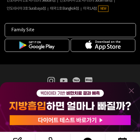
인도네시아 1호 자카르타 Selatan점
인도네시아 2호 자카르타 Sudirman점
인도네시아 3호 Surabaya점
태국 1호 Bangkok점
미국 LA점
NEW
Family Site
365mc 병·의원 이용약관
홈페이지 이용약관
개인정보처리방침
비급여진료수가
증명서발급
인재채용
(주)365mcㅣ서울특별시 서초구 서초대로52길 7, 3~4층(서초동, 제일빌딩)
120-87-04354ㅣ김남철
COPYRIGHT(C) 2025 365mc. ALL RIGHTS RESERVED.