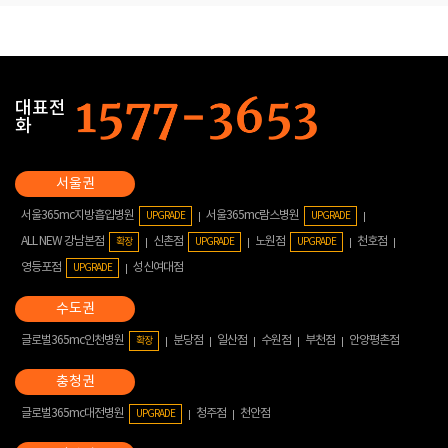
대표전
화
서울365mc지방흡입병원
서울365mc람스병원
UPGRADE
UPGRADE
ALL NEW 강남본점
신촌점
노원점
천호점
확장
UPGRADE
UPGRADE
영등포점
성신여대점
UPGRADE
글로벌365mc인천병원
분당점
일산점
수원점
부천점
안양평촌점
확장
글로벌365mc대전병원
청주점
천안점
UPGRADE