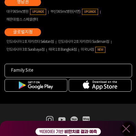
대구365mc병원
부산365mc병원(서면)
UPGRADE
UPGRADE
해운대 람스 스페셜센터
인도네시아 1호 자카르타 Selatan점
인도네시아 2호 자카르타 Sudirman점
인도네시아 3호 Surabaya점
태국 1호 Bangkok점
미국 LA점
NEW
Family Site
365mc 병·의원 이용약관
홈페이지 이용약관