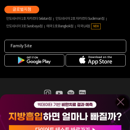
인도네시아 1호 자카르타 Selatan점
인도네시아 2호 자카르타 Sudirman점
인도네시아 3호 Surabaya점
태국 1호 Bangkok점
미국 LA점
NEW
Family Site
365mc 병·의원 이용약관
홈페이지 이용약관
개인정보처리방침
비급여진료수가
증명서발급
인재채용
(주)365mcㅣ서울특별시 서초구 서초대로52길 7, 3~4층(서초동, 제일빌딩)
120-87-04354ㅣ김남철