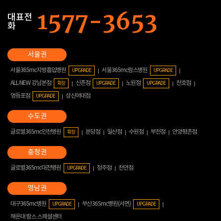
대표전
화
서울365mc지방흡입병원
서울365mc람스병원
UPGRADE
UPGRADE
ALL NEW 강남본점
신촌점
노원점
천호점
확장
UPGRADE
UPGRADE
영등포점
성신여대점
UPGRADE
글로벌365mc인천병원
분당점
일산점
수원점
부천점
안양평촌점
확장
글로벌365mc대전병원
청주점
천안점
UPGRADE
대구365mc병원
부산365mc병원(서면)
UPGRADE
UPGRADE
해운대 람스 스페셜센터