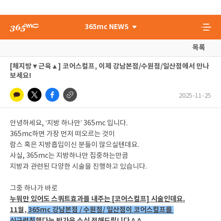
365mc NEWS
목록
[체지방▼근육▲] 코어스컬프, 이제
강남본점/수원점/일산점
에서 만나
보세요!
2025-11-25
안녕하세요, ‘지방 하나만’ 365mc 입니다.
365mc하면 가장 먼저 떠오르는 것이
람스 혹은 지방흡입이신 분들이 많으실텐데요.
사실, 365mc는 지방하나만 집중하는만큼
지방과 관련된 다양한 시술을 진행하고 있습니다.
그중 하나가 바로
누워만 있어도 스쿼트효과를 내주는 [코어스컬프] 시술인데요.
11월,
365mc 강남본점 / 수원점/ 일산점이 코어스컬프를
신규런칭
했다는 반가운 소식 전해드립니다 ^.^