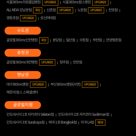
서울365mc지방흡입병원
서울365mc람스병원
UPGRADE
UPGRADE
ALL NEW 강남본점
신촌점
노원점
천호점
확장
UPGRADE
UPGRADE
영등포점
성신여대점
UPGRADE
글로벌365mc인천병원
분당점
일산점
수원점
부천점
안양평촌점
확장
글로벌365mc대전병원
청주점
천안점
UPGRADE
대구365mc병원
부산365mc병원(서면)
UPGRADE
UPGRADE
해운대 람스 스페셜센터
인도네시아 1호 자카르타 Selatan점
인도네시아 2호 자카르타 Sudirman점
인도네시아 3호 Surabaya점
태국 1호 Bangkok점
미국 LA점
NEW