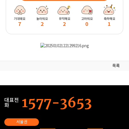
기대돼요
놀라워요
유익해요
고마워요
축하해요
7
2
2
0
1
목록
대표전
화