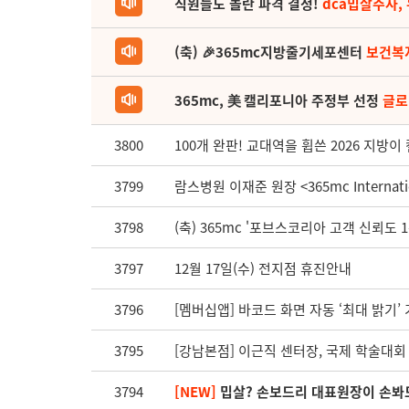
직원들도 놀란 파격 결정!
dca밉살주사,
(축) 🎉365mc지방줄기세포센터
보건복
365mc, 美 캘리포니아 주정부 선정
글로
3800
100개 완판! 교대역을 휩쓴 2026 지방이
3799
람스병원 이재준 원장 <365mc Internatio
3798
(축) 365mc '포브스코리아 고객 신뢰도 
3797
12월 17일(수) 전지점 휴진안내
3796
[멤버십앱] 바코드 화면 자동 ‘최대 밝기’
3795
[강남본점] 이근직 센터장, 국제 학술대
3794
[NEW]
밉살? 손보드리 대표원장이 손봐