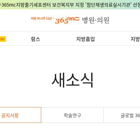
🎉365mc지방줄기세포센터 보건복지부 지정 '첨단재생의료실시기관' 선정
람스
지방흡입
지방
새소식
공지사항
학술연구
글로벌 36