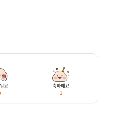
워요
축하해요
0
1