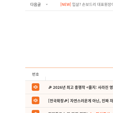
다음글
[NEW]
밉살? 손보드리 대표원장
번호
🎉 2026년 최고 흥행작 <줄지: 사라진 
[전국확장🎉] 자연스러운게 아닌, 진짜 자