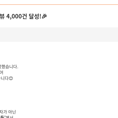
 4,000건 달성!🎉
성했습니다.
어
니다😊
숫자가 아닌
들’
께서