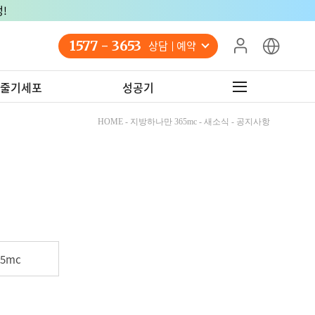
!
1577 - 3653
상담 예약
줄기세포
성공기
HOME - 지방하나만 365mc - 새소식 - 공지사항
5mc