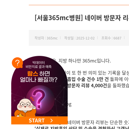
NEW 교대 지방줄기세포센터 오픈
[서울365mc병원] 네이버 방문자 리뷰
작성자 : 365mc
작성일 : 2025-12-02
조회수 : 6687
안녕하세요, 지방 하나만 365mc입니다.
서울365mc병원이 또 한 번 의미 있는 기록을 달
각 원장님별
지방흡입 수술 건수 1만 건
돌파에 이
이번에는
네이버 방문자 리뷰 4,000건
을 돌파했습
서울365mc병원 네이버 방문자 리뷰는 단순한 
‘실제로 지방흡입 상담 및 수술을 경험하신 고객님