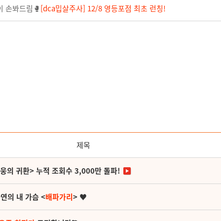
이 손봐드림🥊
[dca밉살주사] 12/8 영등포점 최초 런칭!
제목
영웅의 귀환> 누적 조회수 3,000만 돌파!
연의 내 가슴 <
배파가리
> ♥