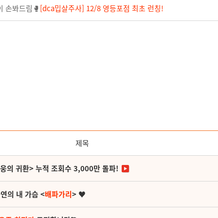
이 손봐드림🥊
[dca밉살주사] 12/8 영등포점 최초 런칭!
제목
영웅의 귀환> 누적 조회수 3,000만 돌파!
연의 내 가슴 <
배파가리
> ♥