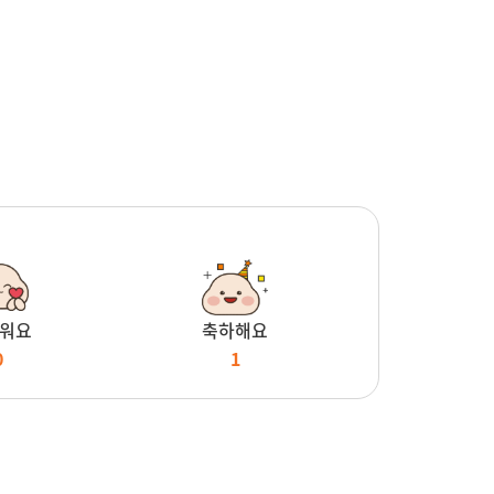
워요
축하해요
0
1