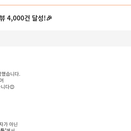
 4,000건 달성!🎉
성했습니다.
어
니다😊
숫자가 아닌
들’
께서