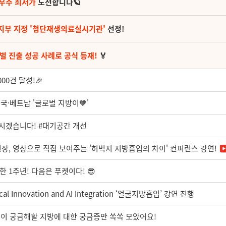
 우주 최저가
도전합니다🪐
지부 지정 '첨단재생의료실시기관'
선정!
벌 진출 성공 사례로 공식 등재!
🏅
00건 달성!🎉
·베트남 '글로벌 지방이🧡'
시겠습니다! #대기공간 개선
장, 영상으로 직접 보여주는 '허벅지 지방흡입의 차이' 컨퍼런스 강연!
이한 1주년! 다음은 푸켓이다! 😎
l Innovation and AI Integration ‘얼굴지방흡입’ 강연 진행
분이 궁금해할 지방에 대한 궁금증만 쏙쏙 모았어요!