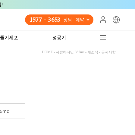
!
1577 - 3653
상담 예약
줄기세포
성공기
HOME - 지방하나만 365mc - 새소식 - 공지사항
5mc