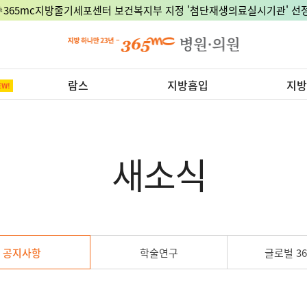
🎉365mc지방줄기세포센터 보건복지부 지정 '첨단재생의료실시기관' 선정
람스
지방흡입
지방
새소식
공지사항
학술연구
글로벌 36