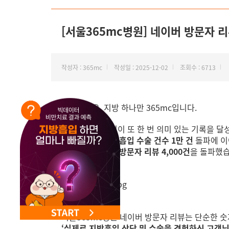
NEW 교대 지방줄기세포센터 오픈
[서울365mc병원] 네이버 방문자 리뷰
작성자 : 365mc
작성일 : 2025-12-02
조회수 : 6713
안녕하세요, 지방 하나만 365mc입니다.
서울365mc병원이 또 한 번 의미 있는 기록을 달
각 원장님별
지방흡입 수술 건수 1만 건
돌파에 이
이번에는
네이버 방문자 리뷰 4,000건
을 돌파했습
서울365mc병원 네이버 방문자 리뷰는 단순한 
‘실제로 지방흡입 상담 및 수술을 경험하신 고객님