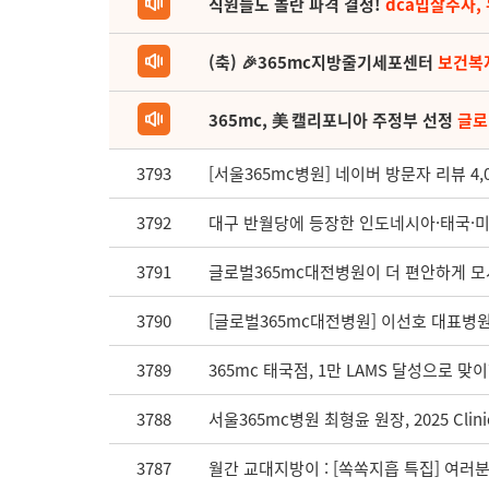
직원들도 놀란 파격 결정!
dca밉살주사,
(축) 🎉365mc지방줄기세포센터
보건복
365mc, 美 캘리포니아 주정부 선정
글로
3793
[서울365mc병원] 네이버 방문자 리뷰 4,0
3792
대구 반월당에 등장한 인도네시아·태국·미국
3791
글로벌365mc대전병원이 더 편안하게 모
3790
[글로벌365mc대전병원] 이선호 대표병원
3789
365mc 태국점, 1만 LAMS 달성으로 맞
3788
서울365mc병원 최형윤 원장, 2025 Clinica
3787
월간 교대지방이 : [쏙쏙지흡 특집] 여러