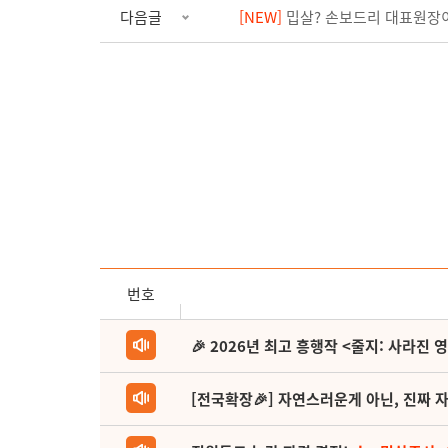
다음글
[NEW]
밉살? 손보드리 대표원장
번호
🎉 2026년 최고 흥행작 <줄지: 사라진 
[전국확장🎉] 자연스러운게 아닌, 진짜 자