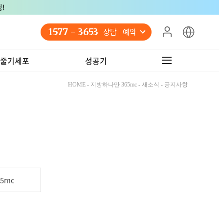
!
1577 - 3653
상담 예약
줄기세포
성공기
HOME - 지방하나만 365mc - 새소식 - 공지사항
5mc