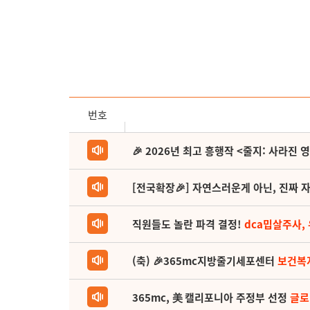
번호
🎉 2026년 최고 흥행작 <줄지: 사라진 
[전국확장🎉] 자연스러운게 아닌, 진짜 자
직원들도 놀란 파격 결정!
dca밉살주사,
(축) 🎉365mc지방줄기세포센터
보건복
365mc, 美 캘리포니아 주정부 선정
글로