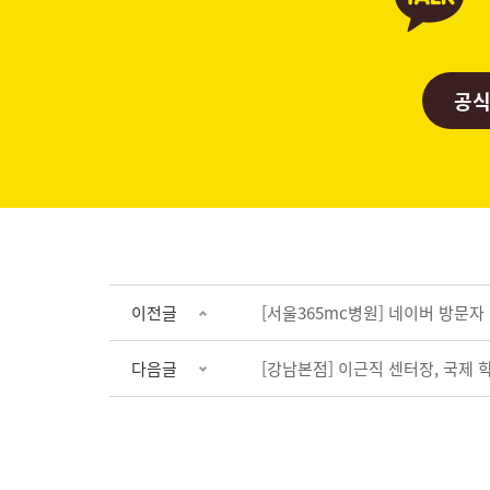
공식
이전글
[서울365mc병원] 네이버 방문자 리
다음글
[강남본점] 이근직 센터장, 국제