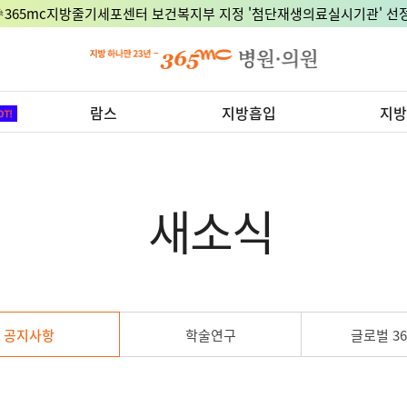
🎉365mc지방줄기세포센터 보건복지부 지정 '첨단재생의료실시기관' 선정
람스
지방흡입
지방
새소식
공지사항
학술연구
글로벌 36