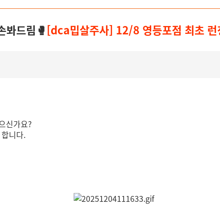
손봐드림🥊
[dca밉살주사] 12/8 영등포점 최초 런
있으신가요?
 합니다.