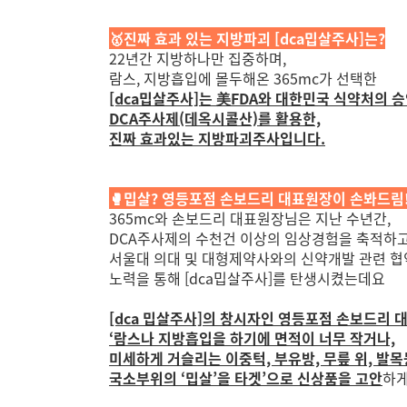
🥇진짜 효과 있는 지방파괴 [dca밉살주사]는?
22년간 지방하나만 집중하며,
람스, 지방흡입에 몰두해온 365mc가 선택한
[dca밉살주사]는 美FDA와 대한민국 식약처의 
DCA주사제(데옥시콜산)를 활용한,
진짜 효과있는 지방파괴주사입니다.
🥊밉살? 영등포점 손보드리 대표원장이 손봐드림
365mc와 손보드리 대표원장님은 지난 수년간,
DCA주사제의 수천건 이상의 임상경험을 축적하고
서울대 의대 및 대형제약사와의 신약개발 관련 협
노력을 통해
[dca밉살주사]를 탄생시켰는데요
[dca 밉살주사]의 창시자인 영등포점 손보드리
‘람스나 지방흡입을 하기에 면적이 너무 작거나,
미세하게 거슬리는 이중턱, 부유방, 무릎 위, 발
국소부위의 ‘밉살’을 타겟’으로 신상품을 고안
하게