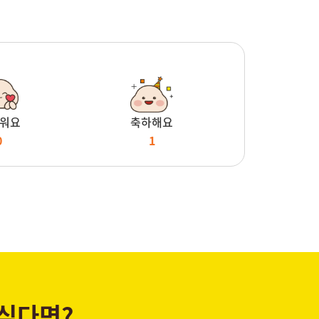
워요
축하해요
0
1
 싶다면?