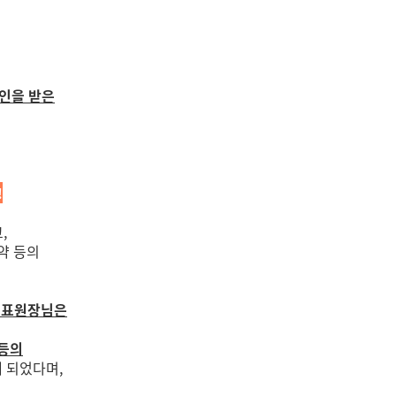
승인을 받은
!
,
약 등의
 대표원장님은
목등의
 되었다며,