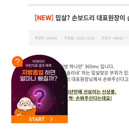
NEW 교대 지방줄기세포센터 오픈
[NEW]
밉살? 손보드리 대표원장이 
작성자 : 365mc
작성일 : 2025-12-02
조회수 : 40913
안녕하세요, ‘지방 하나만’ 365mc 입니다.
혹시 '아, 정말 거슬리네' 하는 밉살맞은 부위가 
영등포점 손보드리 대표원장님께서 손봐주신다고
바로 365mc가 10년만에 선보이는 신상품,
[dca밉살주사]로 싹- 손봐주신다는데요!