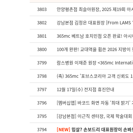
3803
안양평촌점 최슬아원장, 2025 제19회 
3802
강남본점 김정은 대표원장 [From LAMS T
3801
365mc 베트남 호치민점 오픈 완료! 아
3800
100개 완판! 교대역을 휩쓴 2026 지방이
3799
람스병원 이재준 원장 <365mc Internatio
3798
(축) 365mc '포브스코리아 고객 신뢰도 
3797
12월 17일(수) 전지점 휴진안내
3796
[멤버십앱] 바코드 화면 자동 ‘최대 밝기’
3795
[강남본점] 이근직 센터장, 국제 학술대
3794
[NEW]
밉살? 손보드리 대표원장이 손봐