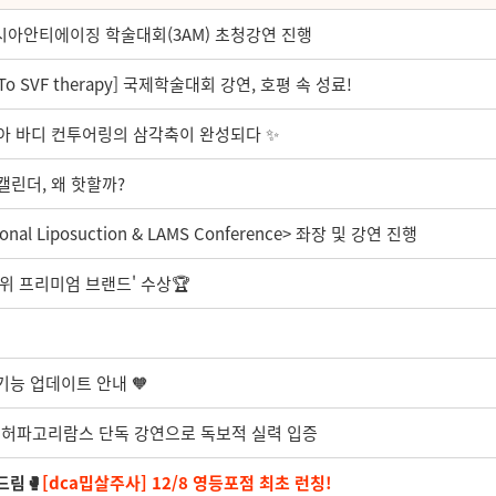
아시아안티에이징 학술대회(3AM) 초청강연 진행
o SVF therapy] 국제학술대회 강연, 호평 속 성료!
시아 바디 컨투어링의 삼각축이 완성되다 ✨
 캘린더, 왜 핫할까?
nal Liposuction & LAMS Conference> 좌장 및 강연 진행
1위 프리미엄 브랜드' 수상🏆️
 기능 업데이트 안내 🧡
회 허파고리람스 단독 강연으로 독보적 실력 입증
드림🥊
[dca밉살주사] 12/8 영등포점 최초 런칭!