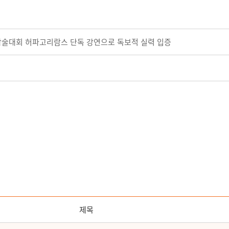
 학술대회 허파고리람스 단독 강연으로 독보적 실력 입증
제목