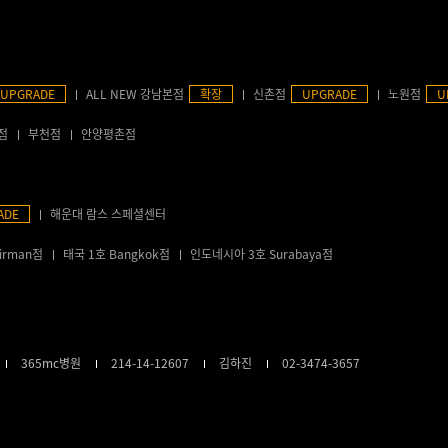
UPGRADE
ALL NEW 강남본점
확장
신촌점
UPGRADE
노원점
U
점
부천점
안양평촌점
ADE
해운대 람스 스페셜센터
irman점
태국 1호 Bangkok점
인도네시아 3호 Surabaya점
365mc병원
214-14-12607
김하진
02-3474-3657