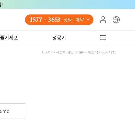
!
1577 - 3653
상담 예약
줄기세포
성공기
HOME - 지방하나만 365mc - 새소식 - 공지사항
5mc