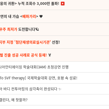
영웅의 귀환> 누적 조회수 3,000만 돌파!
연의 내 가슴 <
배파가리
> ♥
 우주 최저가
도전합니다🪐
지부 지정 '첨단재생의료실시기관'
선정!
벌 진출 성공 사례로 공식 등재!
🏅
아시아안티에이징 학술대회(3AM) 초청강연 진행
o SVF therapy] 국제학술대회 강연, 호평 속 성료!
시아 바디 컨투어링의 삼각축이 완성되다 ✨
 캘린더, 왜 핫할까?