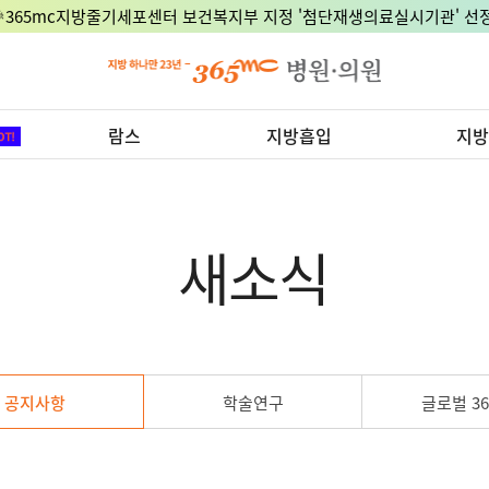
🎉365mc지방줄기세포센터 보건복지부 지정 '첨단재생의료실시기관' 선정
람스
지방흡입
지방
새소식
공지사항
학술연구
글로벌 36