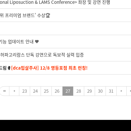
nal Liposuction & LAMS Conference> 좌장 및 강연 진행
1위 프리미엄 브랜드' 수상🏆️
 기능 업데이트 안내 🧡
회 허파고리람스 단독 강연으로 독보적 실력 입증
드림🥊
[dca밉살주사] 12/8 영등포점 최초 런칭!
23
24
25
26
27
28
29
30
31