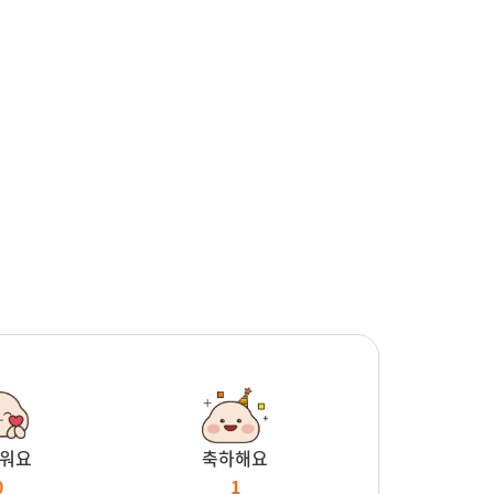
워요
축하해요
0
1