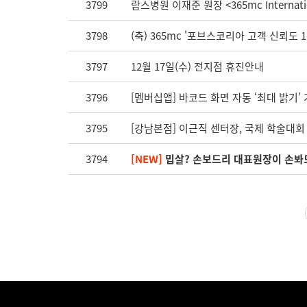
3799
람스병원 이재준 원장 <365mc Internatio
3798
(축) 365mc '포브스코리아 고객 신뢰도 
3797
12월 17일(수) 전지점 휴진안내
3796
[멤버십앱] 바코드 화면 자동 ‘최대 밝기’
3795
[강남본점] 이근직 센터장, 국제 학술대
3794
[NEW]
밉살? 손보드리 대표원장이 손봐