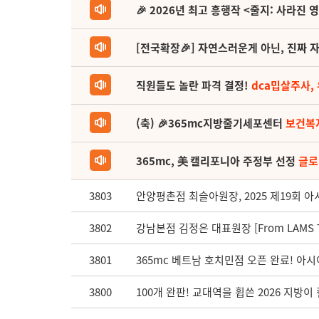
🎉 2026년 최고 흥행작 <줄지: 사라진 
[전국확장🎉] 자연스러운게 아닌, 진짜 자
직원들도 놀란 파격 결정!
dca밉살주사,
(축) 🎉365mc지방줄기세포센터
보건복
365mc, 美 캘리포니아 주정부 선정
글로
3803
안양평촌점 최슬아원장, 2025 제19회 
3802
강남본점 김정은 대표원장 [From LAMS T
3801
365mc 베트남 호치민점 오픈 완료! 아
3800
100개 완판! 교대역을 휩쓴 2026 지방이