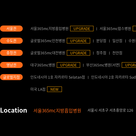
서울365mc지방흡입병원
UPGRADE
서울365mc람스병원
글로벌365mc인천병원
UPGRADE
분당점
일산점
수원
글로벌365mc대전병원
UPGRADE
청주점
천안점
대구365mc병원
UPGRADE
부산365mc병원(서면)
UPGR
인도네시아 1호 자카르타 Selatan점
인도네시아 2호 자카르타 Sud
미국 LA점
NEW
서울365mc지방흡입병원
서울시 서초구 서초중앙로 126