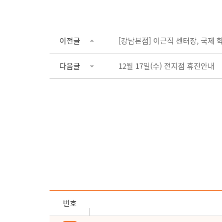
이전글
[강남본점] 이근직 센터장, 국제
다음글
12월 17일(수) 전지점 휴진안내
번호