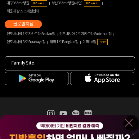
대구365mc병원
부산365mc병원(서면)
UPGRADE
UPGRADE
해운대 람스 스페셜센터
인도네시아 1호 자카르타 Selatan점
인도네시아 2호 자카르타 Sudirman점
인도네시아 3호 Surabaya점
태국 1호 Bangkok점
미국 LA점
NEW
Family Site
365mc 병·의원 이용약관
홈페이지 이용약관
개인정보처리방침
비급여진료수가
증명서발급
인재채용