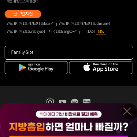
해운대 람스 스페셜센터
인도네시아 1호 자카르타 Selatan점
인도네시아 2호 자카르타 Sudirman점
인도네시아 3호 Surabaya점
태국 1호 Bangkok점
미국 LA점
NEW
Family Site
365mc 병·의원 이용약관
홈페이지 이용약관
개인정보처리방침
비급여진료수가
증명서발급
인재채용
(주)365mcㅣ서울특별시 서초구 서초대로52길 7, 3~4층(서초동, 제일빌딩)