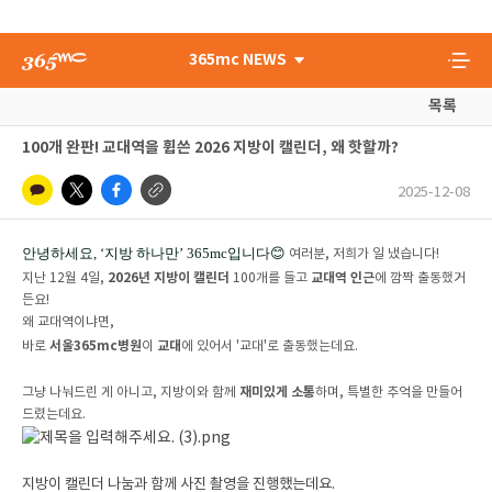
365mc NEWS
목록
100개 완판! 교대역을 휩쓴 2026 지방이 캘린더, 왜 핫할까?
2025-12-08
안녕하세요, ‘지방 하나만’ 365mc입니다😊
여러분, 저희가 일 냈습니다!
2026년 지방이 캘린더
교대역 인근
지난 12월 4일,
100개를 들고
에 깜짝 출동했거
든요!
왜 교대역이냐면,
서울365mc병원
교대
바로
이
에 있어서 '교대'로 출동했는데요.
재미있게 소통
그냥 나눠드린 게 아니고, 지방이와 함께
하며, 특별한 추억을 만들어
드렸는데요.
지방이 캘린더 나눔과 함께 사진 촬영을 진행했는데요.