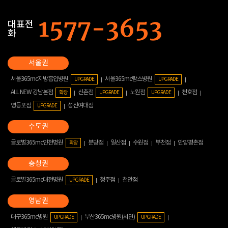
대표전
화
서울365mc지방흡입병원
서울365mc람스병원
UPGRADE
UPGRADE
ALL NEW 강남본점
신촌점
노원점
천호점
확장
UPGRADE
UPGRADE
영등포점
성신여대점
UPGRADE
글로벌365mc인천병원
분당점
일산점
수원점
부천점
안양평촌점
확장
글로벌365mc대전병원
청주점
천안점
UPGRADE
대구365mc병원
부산365mc병원(서면)
UPGRADE
UPGRADE