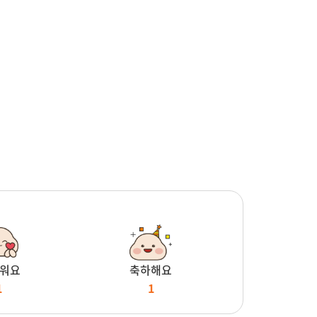
워요
축하해요
1
1