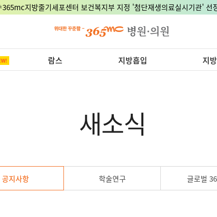
8월 15일 광복절, 정상진료 지점은 어디?
람스
지방흡입
지방
새소식
공지사항
학술연구
글로벌 36