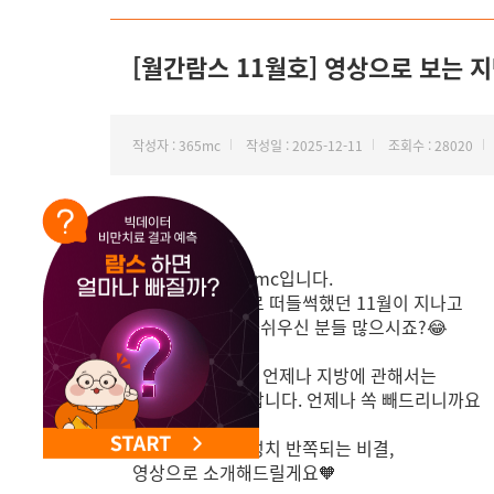
NEW 교대 지방줄기세포센터 오픈
[월간람스 11월호] 영상으로 보는 지방 
작성자 : 365mc
작성일 : 2025-12-11
조회수 : 28020
안녕하세요
지방 하나만 365mc입니다.
블랙프라이데이로 떠들썩했던 11월이 지나고
벌써 12월이라 아쉬우신 분들 많으시죠?😂
하지만 365mc는 언제나 지방에 관해서는
블랙프라이데이랍니다. 언제나 쏙 빼드리니까요
지방 50% OFF 덩치 반쪽되는 비결,
영상으로 소개해드릴게요🧡