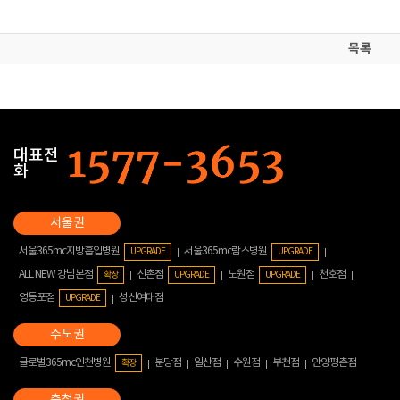
목록
대표전
화
서울365mc지방흡입병원
서울365mc람스병원
UPGRADE
UPGRADE
ALL NEW 강남본점
신촌점
노원점
천호점
확장
UPGRADE
UPGRADE
영등포점
성신여대점
UPGRADE
글로벌365mc인천병원
분당점
일산점
수원점
부천점
안양평촌점
확장