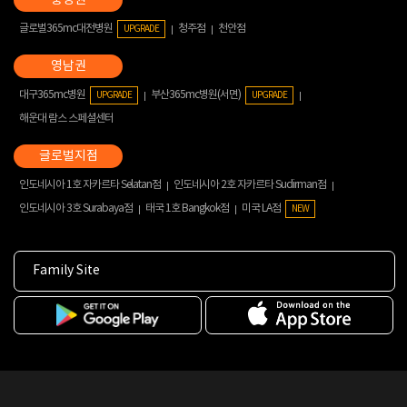
글로벌365mc대전병원
청주점
천안점
UPGRADE
대구365mc병원
부산365mc병원(서면)
UPGRADE
UPGRADE
해운대 람스 스페셜센터
인도네시아 1호 자카르타 Selatan점
인도네시아 2호 자카르타 Sudirman점
인도네시아 3호 Surabaya점
태국 1호 Bangkok점
미국 LA점
NEW
Family Site