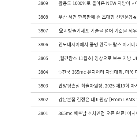
3809
활용도 1000%로 돌아온 NEW 지방이 
3808
부산 서면 한복판에 뜬 초대형 선언문?!🔥
3807
🏆지방줄기세포 기술을 넘어 기준을 세우
3806
인도네시아에서 증명 완료✨ 람스 아카데미
3805
[월간람스 11월호] 영상으로 보는 지방 UP T
3804
✨전국 365mc 유지어터 자랑대회, 더욱
3803
안양평촌점 최슬아원장, 2025 제19회 
3802
강남본점 김정은 대표원장 [From LAMS T
3801
365mc 베트남 호치민점 오픈 완료! 아