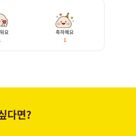
워요
축하해요
1
1
 싶다면?