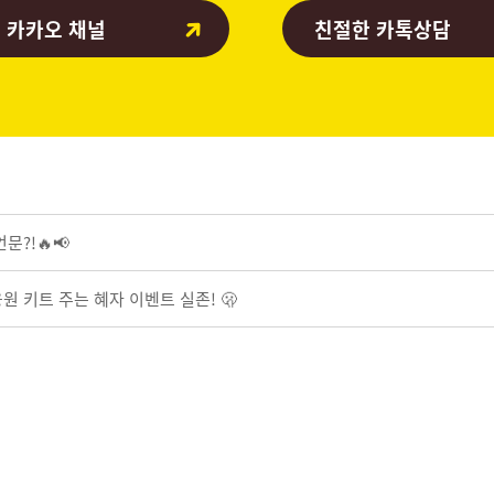
 카카오 채널
친절한 카톡상담
문?!🔥📢
원 키트 주는 혜자 이벤트 실존! 🫢