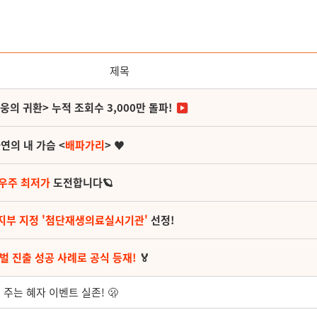
제목
영웅의 귀환> 누적 조회수 3,000만 돌파!
연의 내 가슴 <
배파가리
> ♥
 우주 최저가
도전합니다🪐
지부 지정 '첨단재생의료실시기관'
선정!
벌 진출 성공 사례로 공식 등재!
🏅
 주는 혜자 이벤트 실존! 🫢