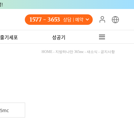
!
1577 - 3653
상담 예약
줄기세포
성공기
HOME - 지방하나만 365mc - 새소식 - 공지사항
5mc