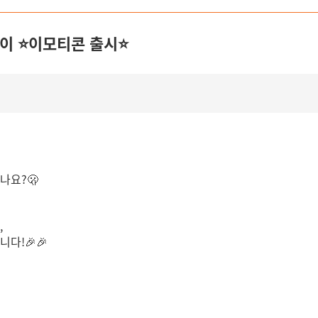
방이 ⭐이모티콘 출시⭐
나요?🫢
,
다!🎉🎉