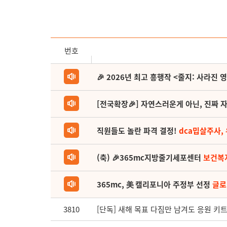
번호
🎉 2026년 최고 흥행작 <줄지: 사라진 
[전국확장🎉] 자연스러운게 아닌, 진짜 자
직원들도 놀란 파격 결정!
dca밉살주사,
(축) 🎉365mc지방줄기세포센터
보건복
365mc, 美 캘리포니아 주정부 선정
글로
3810
[단독] 새해 목표 다짐만 남겨도 응원 키트