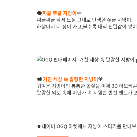
🗨️
찌글 쭈글 지방이
✏️
찌글찌글 낙서 느낌 그대로 탄생한 쭈글 지방이!
하찮아서 더 정이 가고,볼수록 내적 친밀감이 쌓
🗯️
거친 세상 속 말랑한 지방이
🧡
귀여운 지방이의 통통한 볼살을 이제 3D 이모티
말랑한 외모 속에 어딘가 속 시원한 반전 멘트가 
🍀네이버 OGQ 마켓에서
지방이 스티커를
만나보