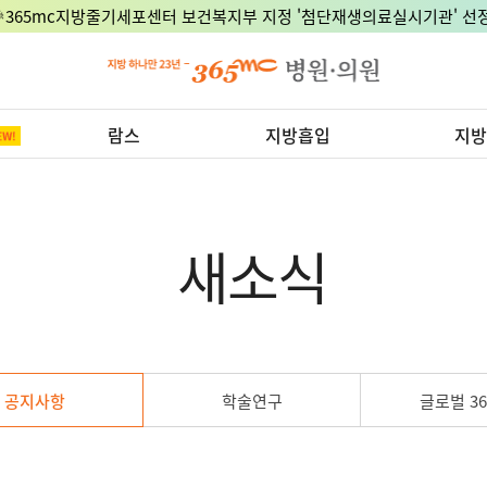
🎉365mc지방줄기세포센터 보건복지부 지정 '첨단재생의료실시기관' 선정
람스
지방흡입
지방
새소식
공지사항
학술연구
글로벌 36