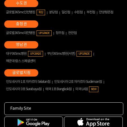
글로벌365mc인천병원
분당점
일산점
수원점
부천점
안양평촌점
확장
글로벌365mc대전병원
청주점
천안점
UPGRADE
대구365mc병원
부산365mc병원(서면)
UPGRADE
UPGRADE
해운대 람스 스페셜센터
인도네시아 1호 자카르타 Selatan점
인도네시아 2호 자카르타 Sudirman점
인도네시아 3호 Surabaya점
태국 1호 Bangkok점
미국 LA점
NEW
Family Site