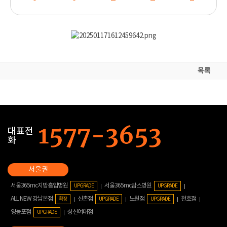
목록
대표전
화
서울365mc지방흡입병원
서울365mc람스병원
UPGRADE
UPGRADE
ALL NEW 강남본점
신촌점
노원점
천호점
확장
UPGRADE
UPGRADE
영등포점
성신여대점
UPGRADE