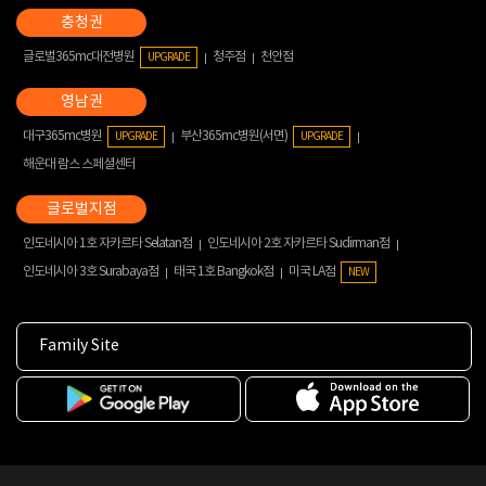
글로벌365mc대전병원
청주점
천안점
UPGRADE
대구365mc병원
부산365mc병원(서면)
UPGRADE
UPGRADE
해운대 람스 스페셜센터
인도네시아 1호 자카르타 Selatan점
인도네시아 2호 자카르타 Sudirman점
인도네시아 3호 Surabaya점
태국 1호 Bangkok점
미국 LA점
NEW
Family Site