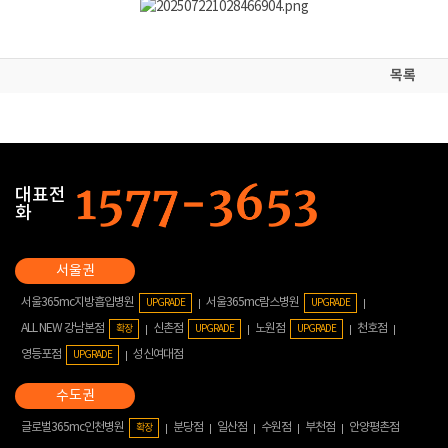
목록
대표전
화
서울365mc지방흡입병원
서울365mc람스병원
UPGRADE
UPGRADE
ALL NEW 강남본점
신촌점
노원점
천호점
확장
UPGRADE
UPGRADE
영등포점
성신여대점
UPGRADE
글로벌365mc인천병원
분당점
일산점
수원점
부천점
안양평촌점
확장