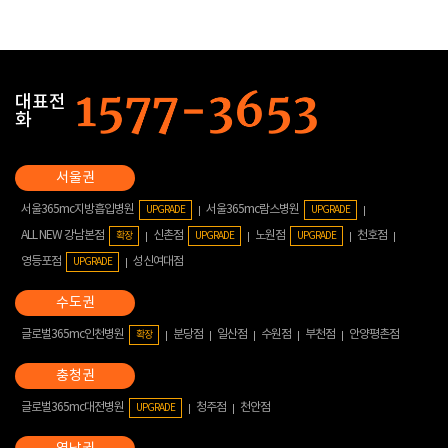
대표전
화
서울365mc지방흡입병원
서울365mc람스병원
UPGRADE
UPGRADE
ALL NEW 강남본점
신촌점
노원점
천호점
확장
UPGRADE
UPGRADE
영등포점
성신여대점
UPGRADE
글로벌365mc인천병원
분당점
일산점
수원점
부천점
안양평촌점
확장
글로벌365mc대전병원
청주점
천안점
UPGRADE