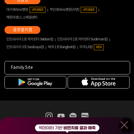
대구365mc병원
부산365mc병원(서면)
UPGRADE
UPGRADE
해운대 람스 스페셜센터
인도네시아 1호 자카르타 Selatan점
인도네시아 2호 자카르타 Sudirman점
인도네시아 3호 Surabaya점
태국 1호 Bangkok점
미국 LA점
NEW
Family Site
365mc 병·의원 이용약관
홈페이지 이용약관