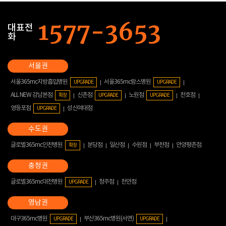
대표전
화
서울365mc지방흡입병원
서울365mc람스병원
UPGRADE
UPGRADE
ALL NEW 강남본점
신촌점
노원점
천호점
확장
UPGRADE
UPGRADE
영등포점
성신여대점
UPGRADE
글로벌365mc인천병원
분당점
일산점
수원점
부천점
안양평촌점
확장
글로벌365mc대전병원
청주점
천안점
UPGRADE
대구365mc병원
부산365mc병원(서면)
UPGRADE
UPGRADE