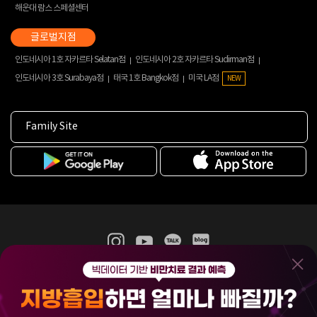
해운대 람스 스페셜센터
인도네시아 1호 자카르타 Selatan점
인도네시아 2호 자카르타 Sudirman점
인도네시아 3호 Surabaya점
태국 1호 Bangkok점
미국 LA점
NEW
Family Site
365mc 병·의원 이용약관
홈페이지 이용약관
개인정보처리방침
비급여진료수가
증명서발급
인재채용
(주)365mcㅣ서울특별시 서초구 서초대로52길 7, 3~4층(서초동, 제일빌딩)