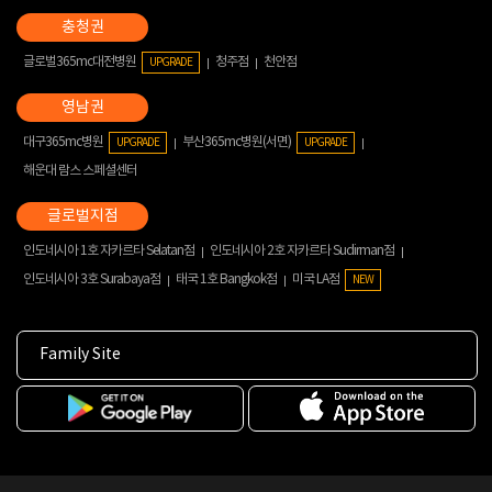
글로벌365mc대전병원
청주점
천안점
UPGRADE
대구365mc병원
부산365mc병원(서면)
UPGRADE
UPGRADE
해운대 람스 스페셜센터
인도네시아 1호 자카르타 Selatan점
인도네시아 2호 자카르타 Sudirman점
인도네시아 3호 Surabaya점
태국 1호 Bangkok점
미국 LA점
NEW
Family Site