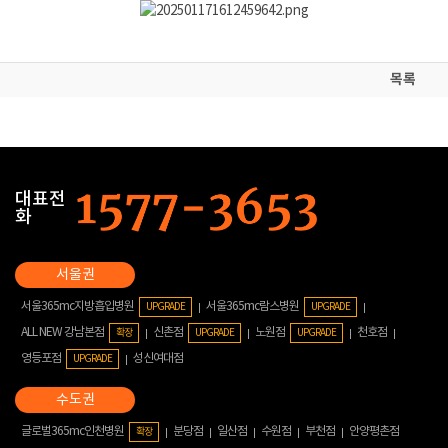
목록
대표전
화
서울365mc지방흡입병원
서울365mc람스병원
UPGRADE
UPGRADE
ALL NEW 강남본점
신촌점
노원점
천호점
확장
UPGRADE
UPGRADE
영등포점
성신여대점
UPGRADE
글로벌365mc인천병원
분당점
일산점
수원점
부천점
안양평촌점
확장