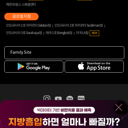
해운대 람스 스페셜센터
인도네시아 1호 자카르타 Selatan점
인도네시아 2호 자카르타 Sudirman점
인도네시아 3호 Surabaya점
태국 1호 Bangkok점
미국 LA점
NEW
Family Site
365mc 병·의원 이용약관
홈페이지 이용약관
개인정보처리방침
비급여진료수가
증명서발급
인재채용