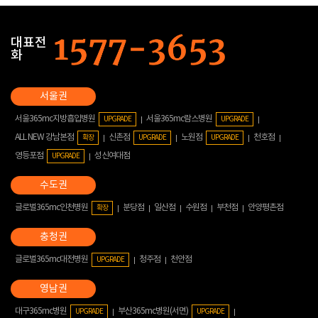
대표전
화
서울365mc지방흡입병원
서울365mc람스병원
UPGRADE
UPGRADE
ALL NEW 강남본점
신촌점
노원점
천호점
확장
UPGRADE
UPGRADE
영등포점
성신여대점
UPGRADE
글로벌365mc인천병원
분당점
일산점
수원점
부천점
안양평촌점
확장
글로벌365mc대전병원
청주점
천안점
UPGRADE
대구365mc병원
부산365mc병원(서면)
UPGRADE
UPGRADE