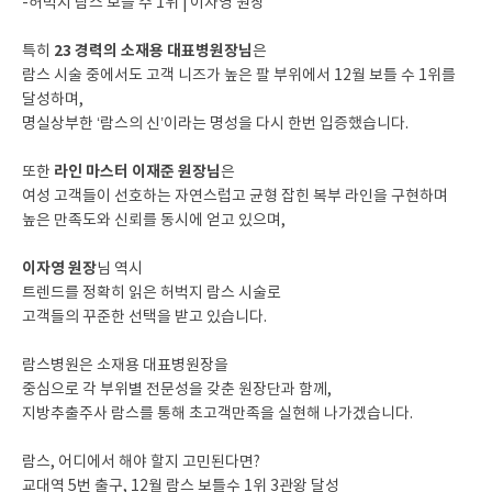
-복부 람스 보틀 수 1위 | 이재준 원장
-허벅지 람스 보틀 수 1위 | 이자영 원장
23 경력의 소재용 대표병원장님
특히
은
람스 시술 중에서도 고객 니즈가 높은 팔 부위에서 12월 보틀 수 1위를
달성하며,
명실상부한 ‘람스의 신’이라는 명성을 다시 한번 입증했습니다.
라인 마스터 이재준 원장님
또한
은
여성 고객들이 선호하는 자연스럽고 균형 잡힌 복부 라인을 구현하며
높은 만족도와 신뢰를 동시에 얻고 있으며,
이자영 원장
님 역시
트렌드를 정확히 읽은 허벅지 람스 시술로
고객들의 꾸준한 선택을 받고 있습니다.
람스병원은 소재용 대표병원장을
중심으로 각 부위별 전문성을 갖춘 원장단과 함께,
지방추출주사 람스를 통해 초고객만족을 실현해 나가겠습니다.
람스, 어디에서 해야 할지 고민된다면?