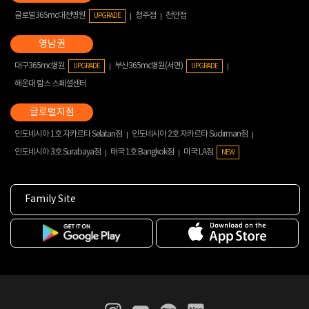
글로벌365mc대전병원
청주점
천안점
UPGRADE
대구365mc병원
부산365mc병원(서면)
UPGRADE
UPGRADE
해운대 람스 스페셜센터
인도네시아 1호 자카르타 Selatan점
인도네시아 2호 자카르타 Sudirman점
인도네시아 3호 Surabaya점
태국 1호 Bangkok점
미국 LA점
NEW
Family Site