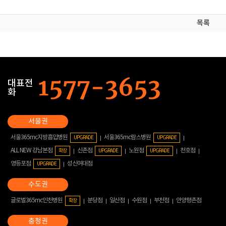
목록
대표전
화
서울365mc지방흡입병원
서울365mc람스병원
UPGRADE
UPGRADE
ALL NEW 강남본점
신촌점
노원점
천호점
확장
UPGRADE
UPGRADE
영등포점
성신여대점
UPGRADE
글로벌365mc인천병원
분당점
일산점
수원점
부천점
안양평촌점
확장