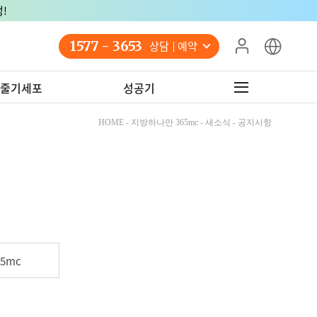
!
1577 - 3653
상담 예약
줄기세포
성공기
HOME - 지방하나만 365mc - 새소식 - 공지사항
5mc