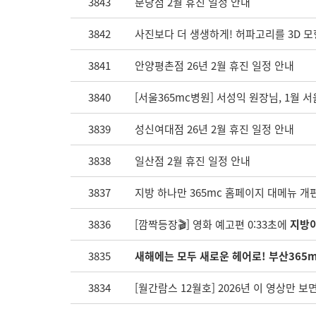
3843
분당점 2월 휴진 일정 안내
3842
사진보다 더 생생하게! 허파고리를 3D 모
3841
안양평촌점 26년 2월 휴진 일정 안내
3840
[서울365mc병원] 서성익 원장님, 1월 서
3839
성신여대점 26년 2월 휴진 일정 안내
3838
일산점 2월 휴진 일정 안내
3837
지방 하나만 365mc 홈페이지 대메뉴 개
3836
[깜짝등장🎬] 영화 예고편 0:33초에
지방이
3835
새해에는 모두 새로운 헤어로! 부산365
3834
[월간람스 12월호] 2026년 이 영상만 보