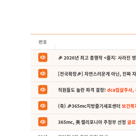
번호
🎉 2026년 최고 흥행작 <줄지: 사라진 
[전국확장🎉] 자연스러운게 아닌, 진짜 자
직원들도 놀란 파격 결정!
dca밉살주사,
(축) 🎉365mc지방줄기세포센터
보건복
365mc, 美 캘리포니아 주정부 선정
글로