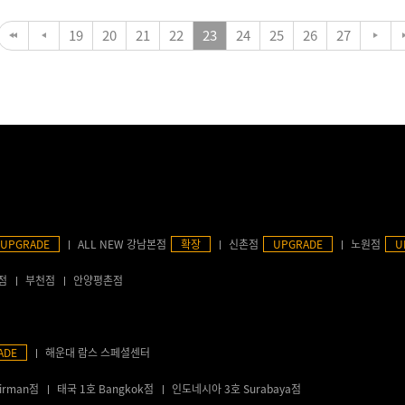
19
20
21
22
23
24
25
26
27
UPGRADE
ALL NEW 강남본점
확장
신촌점
UPGRADE
노원점
U
점
부천점
안양평촌점
ADE
해운대 람스 스페셜센터
irman점
태국 1호 Bangkok점
인도네시아 3호 Surabaya점