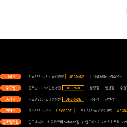
서울365mc지방흡입병원
UPGRADE
서울365mc람스병원
글로벌365mc인천병원
UPGRADE
분당점
일산점
수원
글로벌365mc대전병원
UPGRADE
청주점
천안점
대구365mc병원
UPGRADE
부산365mc병원(서면)
UPGR
인도네시아 1호 자카르타 Selatan점
인도네시아 2호 자카르타 Sud