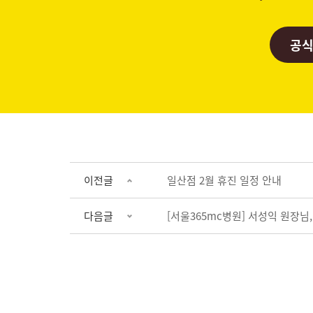
공식
이전글
일산점 2월 휴진 일정 안내
다음글
[서울365mc병원] 서성익 원장님,