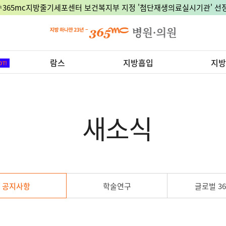
🎉365mc지방줄기세포센터 보건복지부 지정 '첨단재생의료실시기관' 선정
람스
지방흡입
지방
새소식
공지사항
학술연구
글로벌 36