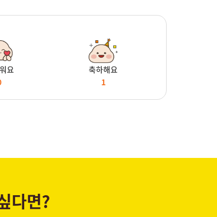
워요
축하해요
0
1
 싶다면?