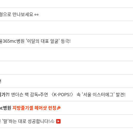
형으로 만나보세요 👀
울365mc병원 '이달의 대표 얼굴' 등극!
편
가?!
앤더슨 팩 감독•주연 〈K-POPS!〉 속 ‘서울 이스터에그’ 발견!
mc병원
지방줄기셀 헤어샷 런칭🎉
면 '말'하는 대로 성공합니다!🐴