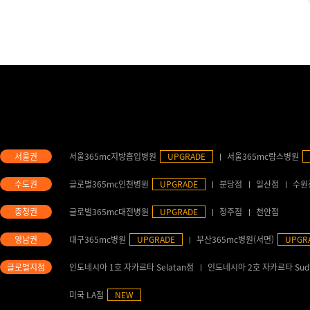
서울365mc지방흡입병원
UPGRADE
서울365mc람스병원
글로벌365mc인천병원
UPGRADE
분당점
일산점
수원
글로벌365mc대전병원
UPGRADE
청주점
천안점
대구365mc병원
UPGRADE
부산365mc병원(서면)
UPGR
인도네시아 1호 자카르타 Selatan점
인도네시아 2호 자카르타 Sud
미국 LA점
NEW