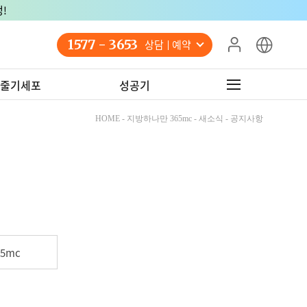
!
1577 - 3653
상담 예약
줄기세포
성공기
HOME - 지방하나만 365mc - 새소식 - 공지사항
5mc