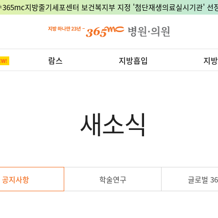
🎉365mc지방줄기세포센터 보건복지부 지정 '첨단재생의료실시기관' 선정
람스
지방흡입
지방
새소식
공지사항
학술연구
글로벌 36