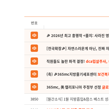
번호
🎉 2026년 최고 흥행작 <줄지: 사라진 
[전국확장🎉] 자연스러운게 아닌, 진짜 자
직원들도 놀란 파격 결정!
dca밉살주사,
(축) 🎉365mc지방줄기세포센터
보건복
365mc, 美 캘리포니아 주정부 선정
글로
3850
[월간소식] 1월 지방흡입&람스 베스트 성