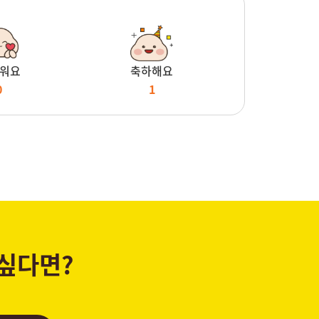
워요
축하해요
0
1
 싶다면?