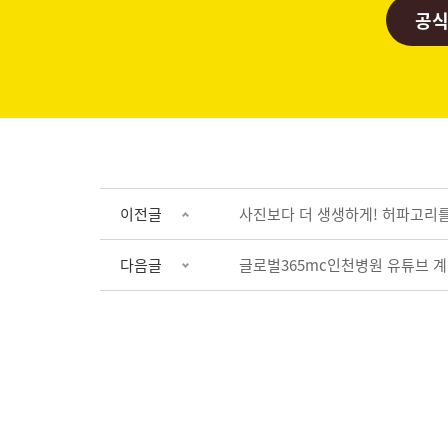
공식
이전글
사진보다 더 생생하게! 허파고리를
다음글
글로벌365mc인천병원 유튜브 계