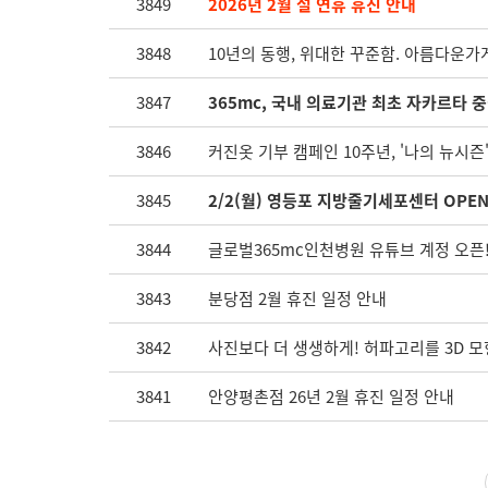
3849
2026년 2월 설 연휴 휴진 안내
3848
10년의 동행, 위대한 꾸준함. 아름다운
3847
365mc, 국내 의료기관 최초 자카르타 중
3846
커진옷 기부 캠페인 10주년, '나의 뉴시즌'
3845
2/2(월) 영등포 지방줄기세포센터 OPEN
3844
글로벌365mc인천병원 유튜브 계정 오픈!
3843
분당점 2월 휴진 일정 안내
3842
사진보다 더 생생하게! 허파고리를 3D 모
3841
안양평촌점 26년 2월 휴진 일정 안내