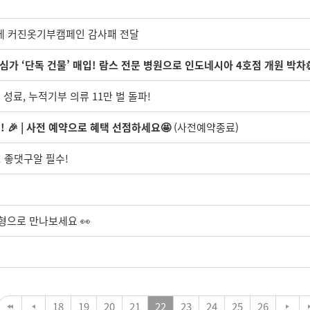
가게 커진옷기부캠페인 감사패 전달
심가 ‘단독 건물’ 매입! 람스 전문 병원으로 인도네시아 4호점 개원 박차
 성료, 누적기부 의류 11만 벌 돌파!
! 🎉 | 사전 예약으로 혜택 선점하세요🤩
(사전예약종료)
 좋댓구알 필수!
형으로 만나보세요 👀
18
19
20
21
22
23
24
25
26