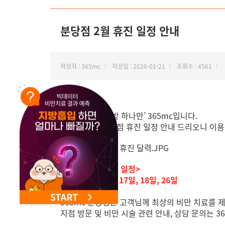
NEW 교대 지방줄기세포센터 오픈
분당점 2월 휴진 일정 안내
작성자 : 365mc
작성일 : 2026-01-21
조회수 : 4561
안녕하세요, ‘지방 하나만’ 365mc입니다.
2월 365mc 분당점 휴진 일정 안내 드리오니 이
<분당점 2월 휴진 일정>
5일, 12일, 16일, 17
일
, 18
일
, 26
일
365mc 분당점은 고객님께 최상의 비만 치료를 
지점 방문 및 비만 시술 관련 안내, 상담 문의는 