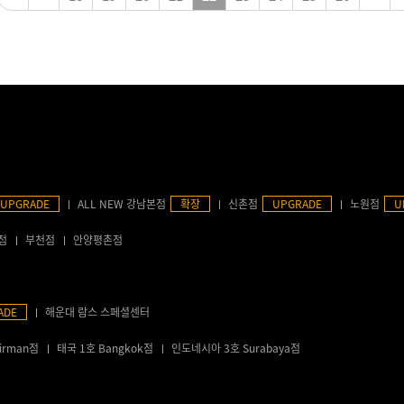
UPGRADE
ALL NEW 강남본점
확장
신촌점
UPGRADE
노원점
U
점
부천점
안양평촌점
ADE
해운대 람스 스페셜센터
irman점
태국 1호 Bangkok점
인도네시아 3호 Surabaya점