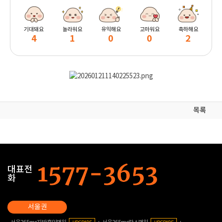
기대돼요
놀라워요
유익해요
고마워요
축하해요
4
1
0
0
2
목록
대표전
화