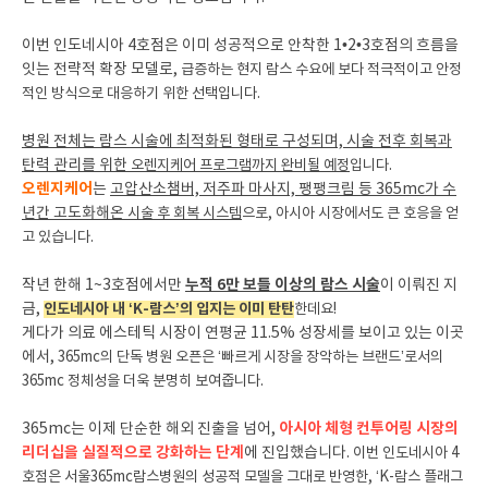
이번 인도네시아 4호점은 이미 성공적으로 안착한 1•2•3호점의 흐름을
잇는 전략적 확장 모델로,
급증하는 현지 람스 수요에 보다 적극적이고 안정
적인 방식으로 대응하기 위한 선택입니다.
병원 전체는 람스 시술에 최적화된 형태로 구성되며, 시술 전후 회복과
탄력 관리를 위한
오렌지케어 프로그램까지 완비될 예정
입니다.
오렌지케어
는
고압산소챔버, 저주파 마사지, 팽팽크림 등 365mc가 수
년간 고도화해온
시술 후 회복 시스템
으로, 아시아 시장에서도 큰 호응을 얻
고 있습니다.
누적 6만 보틀 이상의 람스 시술
작년 한해 1~3호점에서만
이 이뤄진 지
금,
인도네시아 내 ‘K-람스’의 입지는 이미 탄탄
한데요!
게다가 의료 에스테틱 시장이 연평균 11.5% 성장세를 보이고 있는 이곳
에서,
365mc의 단독 병원 오픈은 ‘빠르게 시장을 장악하는 브랜드’로서의
365mc 정체성을 더욱 분명히 보여줍니다.
아시아 체형 컨투어링 시장의
365mc는 이제 단순한 해외 진출을 넘어,
리더십을 실질적으로 강화하는 단계
에 진입했습니다.
이번 인도네시아 4
호점은 서울365mc람스병원의 성공적 모델을 그대로 반영한, ‘K-람스 플래그