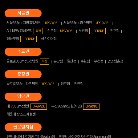
서울365mc지방흡입병원
서울365mc람스병원
UPGRADE
UPGRADE
ALL NEW 강남본점
신촌점
노원점
천호점
확장
UPGRADE
UPGRADE
영등포점
성신여대점
UPGRADE
글로벌365mc인천병원
분당점
일산점
수원점
부천점
안양평촌점
확장
글로벌365mc대전병원
청주점
천안점
UPGRADE
대구365mc병원
부산365mc병원(서면)
UPGRADE
UPGRADE
해운대 람스 스페셜센터
인도네시아 1호 자카르타 Selatan점
인도네시아 2호 자카르타 Sudirman점