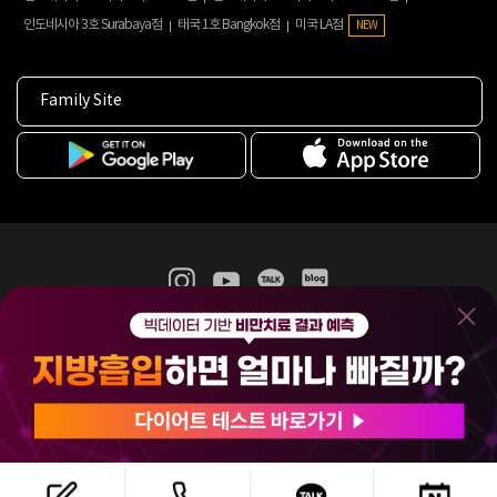
인도네시아 3호 Surabaya점
태국 1호 Bangkok점
미국 LA점
NEW
Family Site
365mc 병·의원 이용약관
홈페이지 이용약관
개인정보처리방침
비급여진료수가
증명서발급
인재채용
(주)365mcㅣ서울특별시 서초구 서초대로52길 7, 3~4층(서초동, 제일빌딩)
120-87-04354ㅣ김남철
COPYRIGHT(C) 2025 365mc. ALL RIGHTS RESERVED.