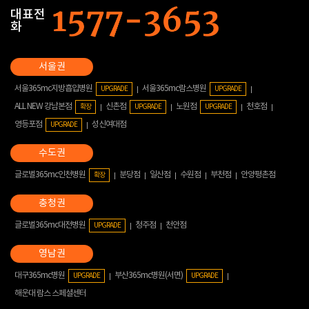
대표전
화
서울365mc지방흡입병원
서울365mc람스병원
UPGRADE
UPGRADE
ALL NEW 강남본점
신촌점
노원점
천호점
확장
UPGRADE
UPGRADE
영등포점
성신여대점
UPGRADE
글로벌365mc인천병원
분당점
일산점
수원점
부천점
안양평촌점
확장
글로벌365mc대전병원
청주점
천안점
UPGRADE
대구365mc병원
부산365mc병원(서면)
UPGRADE
UPGRADE
해운대 람스 스페셜센터