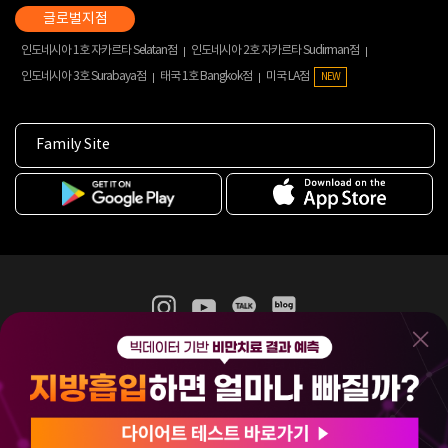
인도네시아 1호 자카르타 Selatan점
인도네시아 2호 자카르타 Sudirman점
인도네시아 3호 Surabaya점
태국 1호 Bangkok점
미국 LA점
NEW
Family Site
365mc 병·의원 이용약관
홈페이지 이용약관
개인정보처리방침
비급여진료수가
증명서발급
인재채용
(주)365mcㅣ서울특별시 서초구 서초대로52길 7, 3~4층(서초동, 제일빌딩)
120-87-04354ㅣ김남철