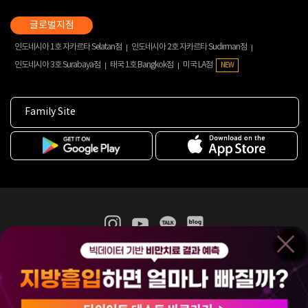
인도네시아 1호 자카르타 Selatan점
인도네시아 2호 자카르타 Sudirman점
인도네시아 3호 Surabaya점
태국 1호 Bangkok점
미국 LA점
NEW
Family Site
365mc 병·의원 이용약관
홈페이지 이용약관
개인정보처리방침
비급여진료수가
증명서발급
인재채용
(주)365mcㅣ서울특별시 서초구 서초대로52길 7, 3~4층(서초동, 제일빌딩)