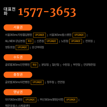
대표전
화
서울365mc지방흡입병원
서울365mc람스병원
UPGRADE
UPGRADE
ALL NEW 강남본점
신촌점
노원점
천호점
확장
UPGRADE
UPGRADE
영등포점
성신여대점
UPGRADE
글로벌365mc인천병원
분당점
일산점
수원점
부천점
안양평촌점
확장
글로벌365mc대전병원
청주점
천안점
UPGRADE
대구365mc병원
부산365mc병원(서면)
UPGRADE
UPGRADE
해운대 람스 스페셜센터