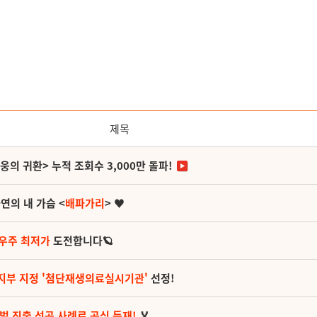
제목
영웅의 귀환> 누적 조회수 3,000만 돌파!
연의 내 가슴 <
배파가리
> ♥
 우주 최저가
도전합니다🪐
지부 지정 '첨단재생의료실시기관'
선정!
벌 진출 성공 사례로 공식 등재!
🏅