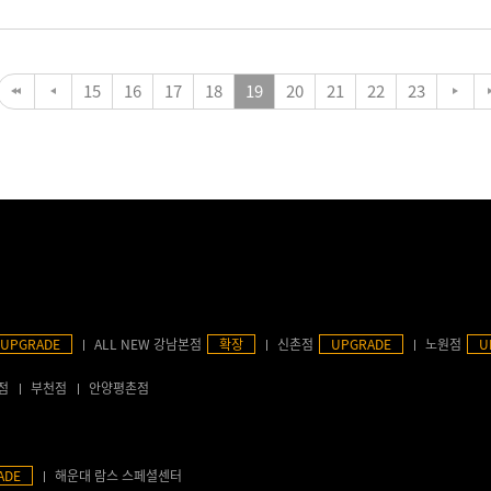
15
16
17
18
19
20
21
22
23
UPGRADE
ALL NEW 강남본점
확장
신촌점
UPGRADE
노원점
U
점
부천점
안양평촌점
ADE
해운대 람스 스페셜센터