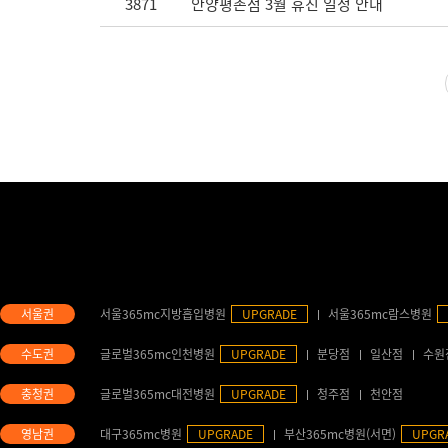
3871
안양평촌점 3월 휴진 일정 안내
서울365mc지방흡입병원
UPGRADE
서울365mc람스병원
글로벌365mc인천병원
UPGRADE
분당점
일산점
수원
글로벌365mc대전병원
UPGRADE
청주점
천안점
대구365mc병원
UPGRADE
부산365mc병원(서면)
UPGR