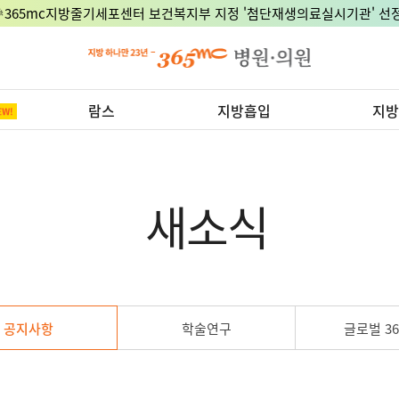
🎉365mc지방줄기세포센터 보건복지부 지정 '첨단재생의료실시기관' 선정
람스
지방흡입
지방
새소식
공지사항
학술연구
글로벌 36