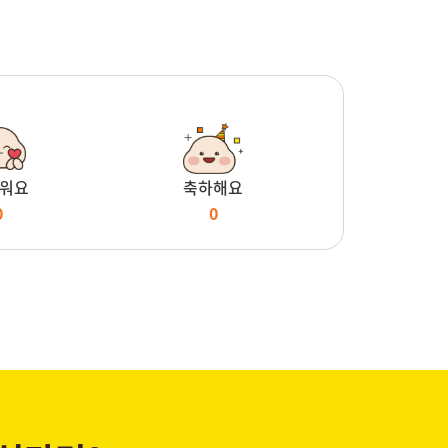
워요
축하해요
0
0