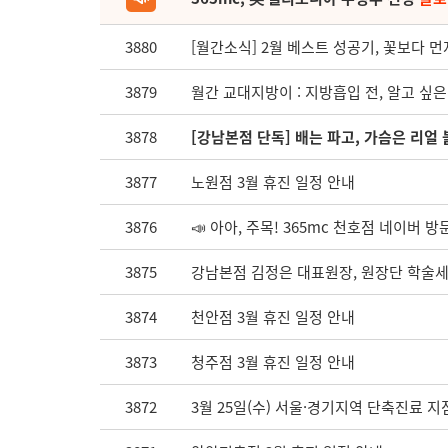
3880
[월간소식] 2월 베스트 성공기, 꽃보다 먼
3879
월간 교대지방이 : 지방흡입 전, 알고 싶은 
3878
[강남본점 단독] 배는 파고, 가슴은 리얼 
3877
노원점 3월 휴진 일정 안내
3876
📣 아아, 주목! 365mc 천호점 네이버 방문
3875
강남본점 김정은 대표원장, 원장단 학술
3874
천안점 3월 휴진 일정 안내
3873
청주점 3월 휴진 일정 안내
3872
3월 25일(수) 서울·경기지역 단축진료 지