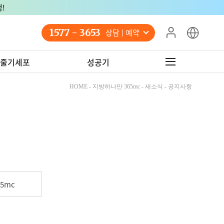
!
1577 - 3653
상담 예약
줄기세포
성공기
HOME - 지방하나만 365mc - 새소식 - 공지사항
5mc