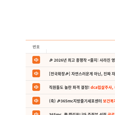
번호
🎉 2026년 최고 흥행작 <줄지: 사라진 
[전국확장🎉] 자연스러운게 아닌, 진짜 자
직원들도 놀란 파격 결정!
dca밉살주사,
(축) 🎉365mc지방줄기세포센터
보건복
365mc, 美 캘리포니아 주정부 선정
글로