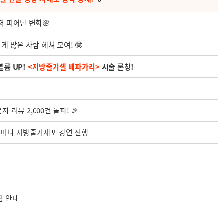
저 피어난 변화🌸
게 많은 사람 헤쳐 모여! 🤓
볼륨 UP!
<지방줄기셀 배파가리>
시술 론칭!
자 리뷰 2,000건 돌파! 🎉
세미나 지방줄기세포 강연 진행
점 안내