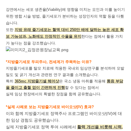
강연에서는 세포 생존율(Viability)에 영향을 미치는 요인과 이를 높이기
위한 병합 시술 방법, 줄기세포가 분비하는 성장인자의 역할 등을 다뤘
습니다.
또한
지방 유래 줄기세포는 혈액 대비 250만 배에 달하는 높은 세포 확
보 가능성과, 노화에도
안정적인 수율을 유지
한다는 점에서 활용 가치
가 높다는 점을 강조했습니다.
*지방줄기세포 두피주사, 전세계가 주목하는 이유?
지방줄기세포를 탈모 치료에 적용한 국내외 임상연구를 분석하며 모발
밀도 및 굵기 개선과 관련된 연구 결과를 소개했습니다.
특히
365mc 지방줄기셀 헤어샷
은 국소 냉동 마취를 적용해
통증 부담
을 줄이고 출혈 없이 간편하게 진행
할 수 있다는 점에서
실제 임상 현장에서의 특별한 장점을 함께 공유했습니다.
*실제 사례로 보는 지방줄기세포 바이오샷(IV) 효과?
이와 함께 지방줄기세포 정맥주사 프로그램인 바이오샷(IV)에 대
한 임상 경험도 공유했습니다.
실제 지방줄기세포 정맥 투여 사례에서
활력 개선을 비롯해 시력,