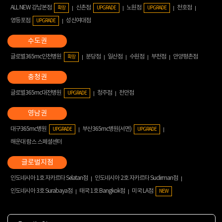
ALL NEW 강남본점
신촌점
노원점
천호점
확장
UPGRADE
UPGRADE
영등포점
성신여대점
UPGRADE
글로벌365mc인천병원
분당점
일산점
수원점
부천점
안양평촌점
확장
글로벌365mc대전병원
청주점
천안점
UPGRADE
대구365mc병원
부산365mc병원(서면)
UPGRADE
UPGRADE
해운대 람스 스페셜센터
인도네시아 1호 자카르타 Selatan점
인도네시아 2호 자카르타 Sudirman점
인도네시아 3호 Surabaya점
태국 1호 Bangkok점
미국 LA점
NEW