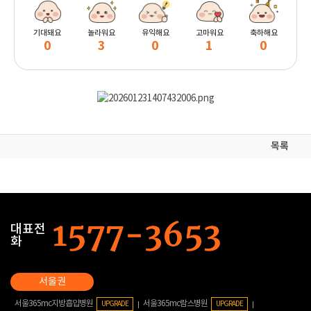
기대돼요
놀라워요
유익해요
고마워요
축하해요
0
3
0
1
0
목록
대표전
화
서울365mc지방흡입병원
서울365mc람스병원
UPGRADE
UPGRADE