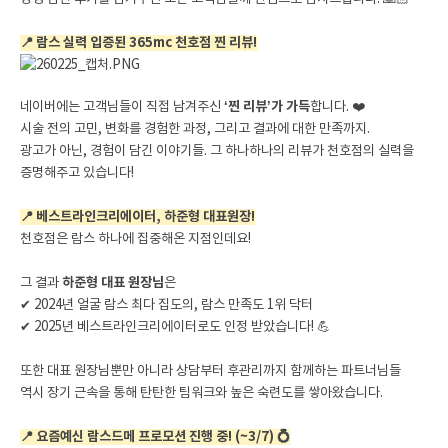
📍 람스 실력 입증된 365mc 천호점 찐 리뷰!
네이버에는 고객님들이 직접 남겨주신
‘찐 리뷰’가 가득
합니다. ❤️
시술 전의 고민, 변화를 경험한 과정, 그리고 결과에 대한 만족까지.
광고가 아닌, 경험이 담긴 이야기들. 그 하나하나의 리뷰가 천호점의 실력을
증명해주고 있습니다!
📍 베스트라인크리에이터, 하준형 대표원장!
천호점은 람스 하나에 집중해온 지점인데요!
그 결과
하준형 대표 원장님
은
✔ 2024년 얼굴 람스 최다 집도의, 람스 만족도 1위 닥터
✔ 2025년 베스트라인크리에이터로도 인정 받았습니다! 💪
또한 대표 원장님뿐만 아니라 상담부터 후관리까지 함께하는 파트너님들
역시 장기 근속을 통해 탄탄한 팀워크와 높은 숙련도를 쌓아왔습니다.
📍 요즘예신 람스드메 프로모션 진행 중! (~3/7) 💍