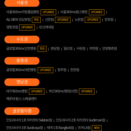
서울365mc지방흡입병원
서울365mc람스병원
UPGRADE
UPGRADE
ALL NEW 강남본점
신촌점
노원점
천호점
확장
UPGRADE
UPGRADE
영등포점
성신여대점
UPGRADE
글로벌365mc인천병원
분당점
일산점
수원점
부천점
안양평촌점
확장
글로벌365mc대전병원
청주점
천안점
UPGRADE
대구365mc병원
부산365mc병원(서면)
UPGRADE
UPGRADE
해운대 람스 스페셜센터
인도네시아 1호 자카르타 Selatan점
인도네시아 2호 자카르타 Sudirman점
인도네시아 3호 Surabaya점
태국 1호 Bangkok점
미국 LA점
NEW