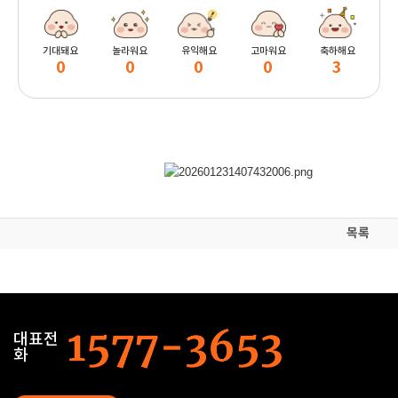
기대돼요
놀라워요
유익해요
고마워요
축하해요
0
0
0
0
3
목록
대표전
화