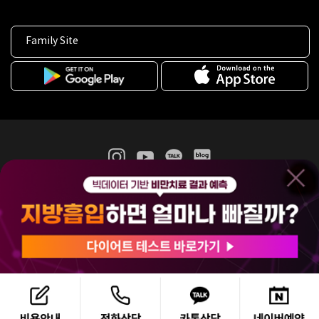
Family Site
365mc 병·의원 이용약관
홈페이지 이용약관
개인정보처리방침
비급여진료수가
증명서발급
인재채용
(주)365mcㅣ서울특별시 서초구 서초대로52길 7, 3~4층(서초동, 제일빌딩)
120-87-04354ㅣ김남철
COPYRIGHT(C) 2025 365mc. ALL RIGHTS RESERVED.