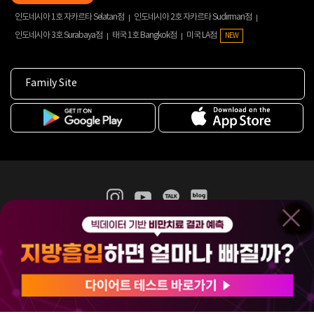
인도네시아 1호 자카르타 Selatan점
인도네시아 2호 자카르타 Sudirman점
인도네시아 3호 Surabaya점
태국 1호 Bangkok점
미국 LA점
NEW
Family Site
365mc 병·의원 이용약관
홈페이지 이용약관
개인정보처리방침
비급여진료수가
증명서발급
인재채용
(주)365mcㅣ서울특별시 서초구 서초대로52길 7, 3~4층(서초동, 제일빌딩)
120-87-04354ㅣ김남철
COPYRIGHT(C) 2025 365mc. ALL RIGHTS RESERVED.