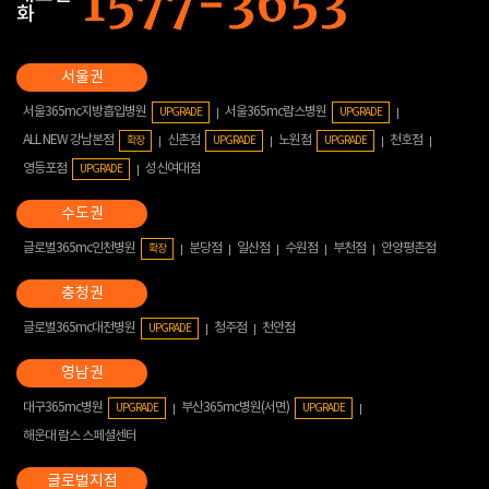
화
서울365mc지방흡입병원
서울365mc람스병원
UPGRADE
UPGRADE
ALL NEW 강남본점
신촌점
노원점
천호점
확장
UPGRADE
UPGRADE
영등포점
성신여대점
UPGRADE
글로벌365mc인천병원
분당점
일산점
수원점
부천점
안양평촌점
확장
글로벌365mc대전병원
청주점
천안점
UPGRADE
대구365mc병원
부산365mc병원(서면)
UPGRADE
UPGRADE
해운대 람스 스페셜센터