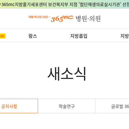
🎉365mc지방줄기세포센터 보건복지부 지정 '첨단재생의료실시기관' 선정
람스
지방흡입
지방
새소식
공지사항
학술연구
글로벌 36