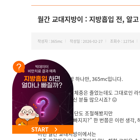
NEW 교대 지방줄기세포센터 오픈
월간 교대지방이 : 지방흡입 전, 알고 
작성자 : 365mc
작성일 : 2026-02-27
조회수 : 12754
안녕하세요. 지방 하나만, 365mc입니다.
새해가 밝았지만, 체중은 줄었는데도 그대로인 라
여전히 고민 중이신 분들 많으시죠? 😖
운동도 해보고, 식단도 조절해봤지만
“왜 이 부분은 안 빠지지?” 한 번쯤은 이런 생각, 
이번 월간 교대지방이에서는