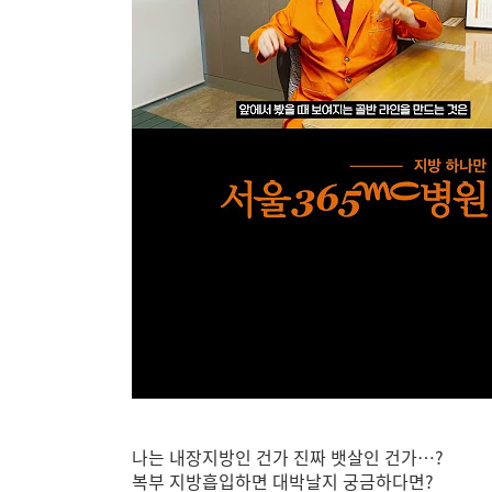
나는 내장지방인 건가 진짜 뱃살인 건가…?
복부 지방흡입하면 대박날지 궁금하다면?