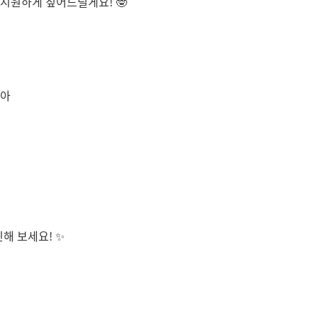
시원하게 짚어드릴게요! 🤓
모아
해 보세요! ✨