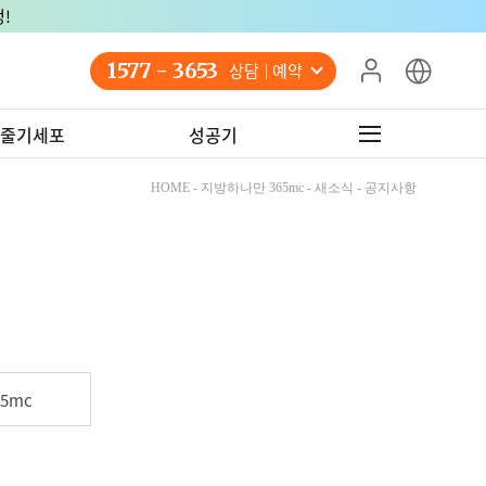
!
1577 - 3653
상담 예약
줄기세포
성공기
HOME - 지방하나만 365mc - 새소식 - 공지사항
5mc