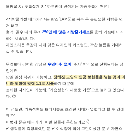
보형물 X / 수술절개 X / 하루만에 완성되는 가슴수술의 혁명!
<지방줄기셀 배파가리>는 람스(LAMS)로 복부 등 불필요한 지방을 먼
저 빼고,
혈액, 골수 대비 무려
250만 배 많은 지방줄기세포
를 함께 가슴에 이식
하는 시술입니다.
자연스러운 촉감과 내게 맞춤 디자인의 커스텀핏, 꽉찬 볼륨을 기대하
실 수 있습니다.
무엇보다 강력한 장점은
수면마취 없이
‘주사’ 방식으로 진행된다는 점
인데요.
당일 일상 복귀가 가능하고,
정해진 모양의 인공 보형물을 넣는 것이 아
니라 체형에 맞춰 1:1로 시술
하기 때문에
섬세한 디자인이 가능해, “가슴성형의 새로운 기준”으로 불리고 있습니
다. 😉
이 정도면, 가슴성형도 쁘띠시술로 초간편 시대가 열렸다고 할 수 있겠
죠?^^
이렇게 좋은 배파가리, 이런 분들께 추천드려요 👇
✔ 생착률이 걱정되셨던 분 ✔ 이식량이 적어 고민이셨던 분 ✔ 자연스