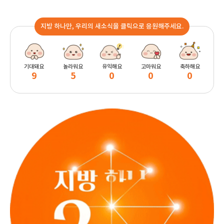
지방 하나만, 우리의 새소식을 클릭으로 응원해주세요.
기대돼요
놀라워요
유익해요
고마워요
축하해요
9
5
0
0
0