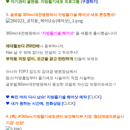
🧡 자기관리 끝판왕, 지방줄기세포 프로그램 (
구경하기
)
3. 글로벌 365mc대전병원에서 지방줄기셀 헤어샷 새로 론칭했슈!
365mc대전병원에서
‘지방줄기셀 헤어샷’
을 새롭게 출시했습니다!
제대혈보다 250만배
나 풍부하니까,
Hair 날 수 밖에 없다는 전설의 그 두피주사!
부작용 걱정 없이, 모근을 굵고 탄탄하게
만들어 보세요.
아시아 TOP3 집도의 김대겸 병원장님께서
람스/지방흡입부터 줄기세포 시술까지 직접 시술하는
글로벌365mc대전병원에서 풍성한 모발로 자신감 되찾아보세요~!
🧡 빠진 머리 다시 났슈! 지방줄기셀 헤어샷 예약 [
CLICK
]
🧡 내가 원하는 시간에, 전화상담 [
CLICK
]
4. (축) 🎉365mc지방줄기세포센터 보건복지부 지정 '첨단재생의료실시
기관' 선정!