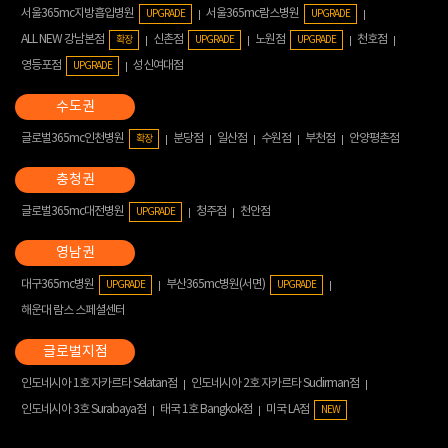
서울365mc지방흡입병원
서울365mc람스병원
UPGRADE
UPGRADE
ALL NEW 강남본점
신촌점
노원점
천호점
확장
UPGRADE
UPGRADE
영등포점
성신여대점
UPGRADE
글로벌365mc인천병원
분당점
일산점
수원점
부천점
안양평촌점
확장
글로벌365mc대전병원
청주점
천안점
UPGRADE
대구365mc병원
부산365mc병원(서면)
UPGRADE
UPGRADE
해운대 람스 스페셜센터
인도네시아 1호 자카르타 Selatan점
인도네시아 2호 자카르타 Sudirman점
인도네시아 3호 Surabaya점
태국 1호 Bangkok점
미국 LA점
NEW