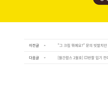
이전글
"그 크림 뭐예요?" 문의 빗발치던 
다음글
[월간람스 2월호] 💥반팔 입기 