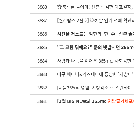
3888
🏆축배를 들어라! 신촌점 김한 대표원장, 
3887
[월간람스 2월호] 💥반팔 입기 전에 확인
3886
시간을 거스르는 김한의 ‘한’ 수 | 신촌 
3885
"그 크림 뭐예요?" 문의 빗발치던 365m
3884
사랑과 나눔을 이어온 365mc, 사회공헌 
3883
대구 베이비&키즈페어에 등장한 ‘지방이’
3882
[서울365mc병원] 지방감소 후 스킨타
3881
[3월 BIG NEWS] 365mc
지방줄기세포센