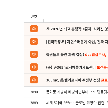
번호
🎉 2026년 최고 흥행작 <줄지: 사라진 
[전국확장🎉] 자연스러운게 아닌, 진짜 자
직원들도 놀란 파격 결정!
dca밉살주사,
(축) 🎉365mc지방줄기세포센터
보건복
365mc, 美 캘리포니아 주정부 선정
글로
3890
동화풍 지방이 배경화면부터 PPT 템플릿까
3889
세계 5개국 365mc 글로벌 원장단 집결! 3