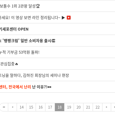
보틀수 1위 2관왕 달성🏆
하세요! 이 영상 보면 라인 정리됩니다~ ▶
줄기세포센터 OPEN
c '팽팽크림' 일반 소비자용 출시👏
누적 기부금 53억원 돌파!
 관심집중🔥
이트닝을 말하다, 김하진 회장님의 세미나 현장
터, 전국에서 난리
난 이유?!👀
14
15
16
17
18
19
20
21
22