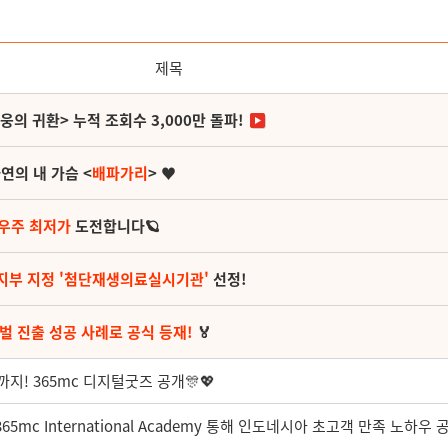
제목
영웅의 귀환> 누적 조회수 3,000만 돌파!
연의 내 가슴 <
배파가리
> ♥
 우주 최저가
도전합니다🪐
지부 지정 '첨단재생의료실시기관'
선정!
벌 진출 성공 사례로 공식 등재!
🏅
지! 365mc 디지털굿즈 공개🎊💖
65mc International Academy 통해 인도네시아 초고객 만족 노하우 