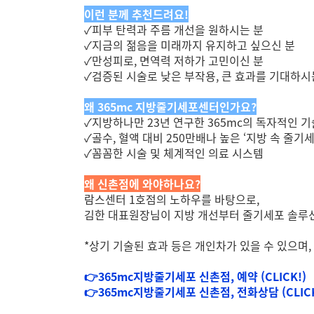
이런 분께 추천드려요!
✓피부 탄력과 주름 개선을 원하시는 분
✓지금의 젊음을 미래까지 유지하고 싶으신 분
✓만성피로, 면역력 저하가 고민이신 분
✓검증된 시술로 낮은 부작용, 큰 효과를 기대하시
왜 365mc 지방줄기세포센터인가요?
✓지방하나만 23년 연구한 365mc의 독자적인 
✓골수, 혈액 대비 250만배나 높은 ‘지방 속 줄기세
✓꼼꼼한 시술 및 체계적인 의료 시스템
왜 신촌점에 와야하나요?
람스센터 1호점의 노하우를 바탕으로,
김한 대표원장님이 지방 개선부터 줄기세포 솔루
*상기 기술된 효과 등은 개인차가 있을 수 있으며,
👉365mc지방줄기세포 신촌점, 예약 (
CLICK!
)
👉365mc지방줄기세포 신촌점, 전화상담 (
CLIC