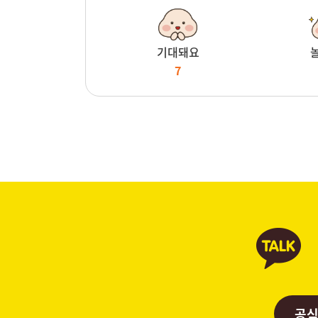
기대돼요
7
공식