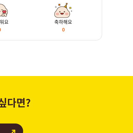
워요
축하해요
0
0
 싶다면?