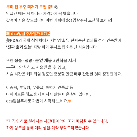
무려 전 우주 최저가 도전 중!!
🚀
밉살만 빼는 게 아니라 가격까지 싹 뺐습니다.
갓성비 시술 찾으셨다면 이번 기회에 dca밉살주사 도전해 보세요!
왜 dca밉살주사일까요?🤔
美FDA
와
국내 식약처
에서 지방감소 및 탄력증진 효과를 정식 인증받아
‘진짜 효과 있는’
지방 파괴 주사로 입소문 난 시술입니다.
눈앞 개봉
또한
정품 · 정량
·
3원칙을 지켜
누구나 안심하고 시술받을 수 있고,
시술 시간은 커피타임 정도면 충분할 만큼
매우 간편
한 것이 장점인데요.
이중턱, 부유방, 무릎살, 허벅지 안쪽살 등
다이어트를 해도 쉽게 빠지지 않는 미운 살이 있다면,
dca밉살주사로 가볍게 시작해 보세요.
✨
*가격 인하로 원하시는 시간대 예약이 조기 마감될 수 있습니다.
하기 링크를 통해 미리 상담·예약 부탁드리겠습니다.