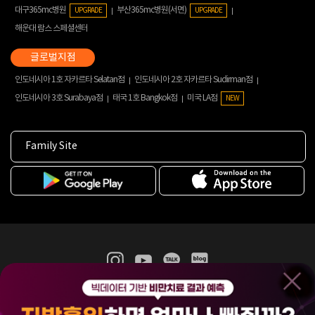
대구365mc병원
부산365mc병원(서면)
UPGRADE
UPGRADE
해운대 람스 스페셜센터
인도네시아 1호 자카르타 Selatan점
인도네시아 2호 자카르타 Sudirman점
인도네시아 3호 Surabaya점
태국 1호 Bangkok점
미국 LA점
NEW
Family Site
365mc 병·의원 이용약관
홈페이지 이용약관
개인정보처리방침
비급여진료수가
증명서발급
인재채용