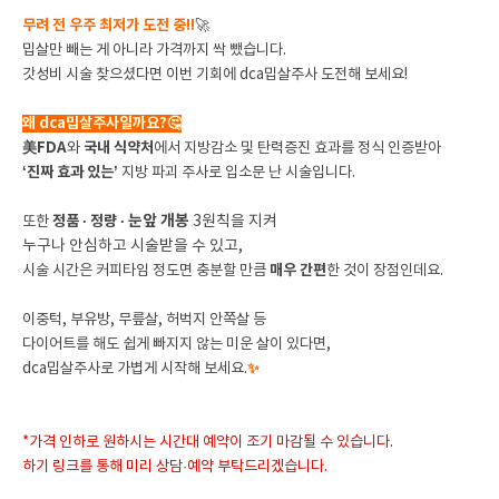
무려 전 우주 최저가 도전 중!!
🚀
밉살만 빼는 게 아니라 가격까지 싹 뺐습니다.
갓성비 시술 찾으셨다면 이번 기회에 dca밉살주사 도전해 보세요!
왜 dca밉살주사일까요?🤔
美FDA
와
국내 식약처
에서 지방감소 및 탄력증진 효과를 정식 인증받아
‘진짜 효과 있는’
지방 파괴 주사로 입소문 난 시술입니다.
눈앞 개봉
또한
정품 · 정량
·
3원칙을 지켜
누구나 안심하고 시술받을 수 있고,
시술 시간은 커피타임 정도면 충분할 만큼
매우 간편
한 것이 장점인데요.
이중턱, 부유방, 무릎살, 허벅지 안쪽살 등
다이어트를 해도 쉽게 빠지지 않는 미운 살이 있다면,
dca밉살주사로 가볍게 시작해 보세요.
✨
*가격 인하로 원하시는 시간대 예약이 조기 마감될 수 있습니다.
하기 링크를 통해 미리 상담·예약 부탁드리겠습니다.