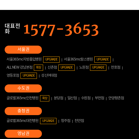
대표전
화
서울365mc지방흡입병원
서울365mc람스병원
UPGRADE
UPGRADE
ALL NEW 강남본점
신촌점
노원점
천호점
확장
UPGRADE
UPGRADE
영등포점
성신여대점
UPGRADE
글로벌365mc인천병원
분당점
일산점
수원점
부천점
안양평촌점
확장
글로벌365mc대전병원
청주점
천안점
UPGRADE