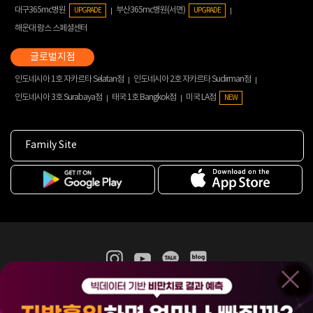
대구365mc병원
부산365mc병원(서면)
UPGRADE
UPGRADE
해운대 람스 스페셜센터
인도네시아 1호 자카르타 Selatan점
인도네시아 2호 자카르타 Sudirman점
인도네시아 3호 Surabaya점
태국 1호 Bangkok점
미국 LA점
NEW
Family Site
365mc 병·의원 이용약관
홈페이지 이용약관
개인정보처리방침
비급여진료수가
증명서발급
인재채용