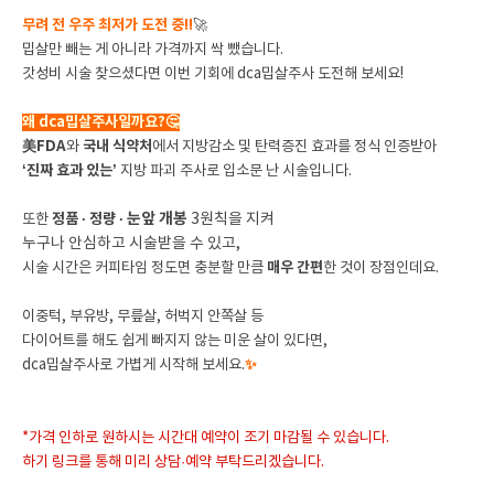
무려 전 우주 최저가 도전 중!!
🚀
밉살만 빼는 게 아니라 가격까지 싹 뺐습니다.
갓성비 시술 찾으셨다면 이번 기회에 dca밉살주사 도전해 보세요!
왜 dca밉살주사일까요?🤔
美FDA
와
국내 식약처
에서 지방감소 및 탄력증진 효과를 정식 인증받아
‘진짜 효과 있는’
지방 파괴 주사로 입소문 난 시술입니다.
눈앞 개봉
또한
정품 · 정량
·
3원칙을 지켜
누구나 안심하고 시술받을 수 있고,
시술 시간은 커피타임 정도면 충분할 만큼
매우 간편
한 것이 장점인데요.
이중턱, 부유방, 무릎살, 허벅지 안쪽살 등
다이어트를 해도 쉽게 빠지지 않는 미운 살이 있다면,
dca밉살주사로 가볍게 시작해 보세요.
✨
*가격 인하로 원하시는 시간대 예약이 조기 마감될 수 있습니다.
하기 링크를 통해 미리 상담·예약 부탁드리겠습니다.