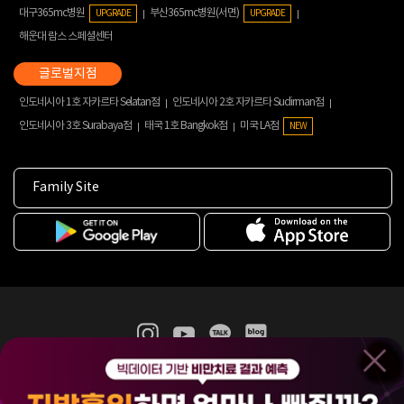
대구365mc병원
부산365mc병원(서면)
UPGRADE
UPGRADE
해운대 람스 스페셜센터
인도네시아 1호 자카르타 Selatan점
인도네시아 2호 자카르타 Sudirman점
인도네시아 3호 Surabaya점
태국 1호 Bangkok점
미국 LA점
NEW
Family Site
365mc 병·의원 이용약관
홈페이지 이용약관
개인정보처리방침
비급여진료수가
증명서발급
인재채용