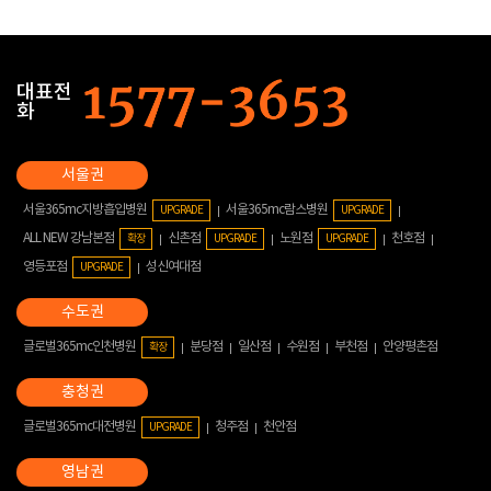
대표전
화
서울365mc지방흡입병원
서울365mc람스병원
UPGRADE
UPGRADE
ALL NEW 강남본점
신촌점
노원점
천호점
확장
UPGRADE
UPGRADE
영등포점
성신여대점
UPGRADE
글로벌365mc인천병원
분당점
일산점
수원점
부천점
안양평촌점
확장
글로벌365mc대전병원
청주점
천안점
UPGRADE