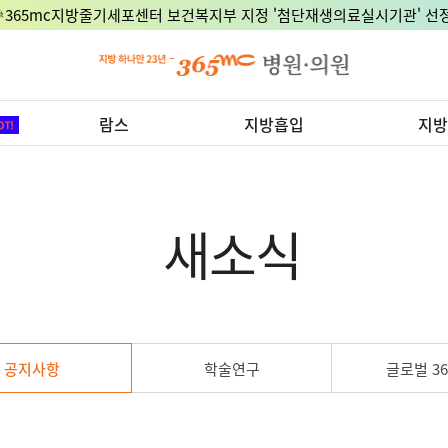
🎉365mc지방줄기세포센터 보건복지부 지정 '첨단재생의료실시기관' 선정
람스
지방흡입
지방
새소식
공지사항
학술연구
글로벌 36