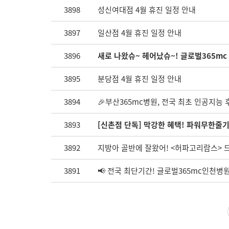
3898
성신여대점 4월 휴진 일정 안내
3897
일산점 4월 휴진 일정 안내
3896
새로 나왔슈~ 헤어났슈~! 글로벌365mc
3895
분당점 4월 휴진 일정 안내
3894
🎉부산365mc병원, 전국 최초 인공지능 
3893
[신촌점 단독] 막강한 혜택! 파워무한줄기
3892
지방아 골반에 잘왔어! <허파고리람스> 드
3891
📢 전국 최단기간! 글로벌365mc인천병