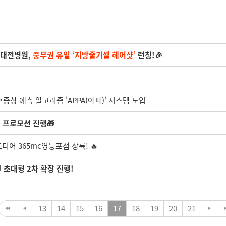
 대전병원,
중부권 유일 ‘지방줄기셀 헤어샷’
런칭!🎉
후증상 예측 알고리즘 'APPA(아파)' 시스템 도입
 프로모션 진행🎁
디어 365mc영등포점 상륙! 🔥
원
초대형 2차 확장 진행!
13
14
15
16
17
18
19
20
21