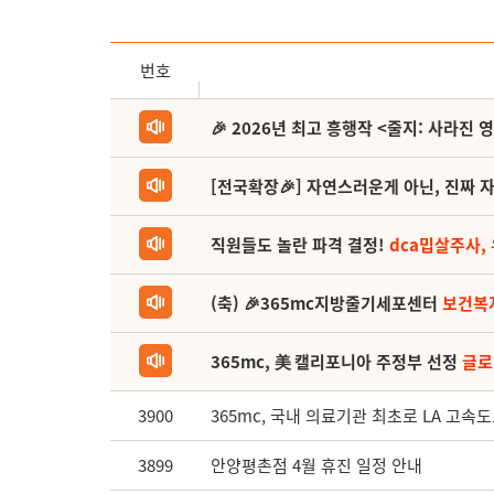
번호
🎉 2026년 최고 흥행작 <줄지: 사라진 
[전국확장🎉] 자연스러운게 아닌, 진짜 자
직원들도 놀란 파격 결정!
dca밉살주사,
(축) 🎉365mc지방줄기세포센터
보건복
365mc, 美 캘리포니아 주정부 선정
글로
3900
365mc, 국내 의료기관 최초로 LA 고속
3899
안양평촌점 4월 휴진 일정 안내