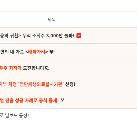
제목
영웅의 귀환> 누적 조회수 3,000만 돌파!
연의 내 가슴 <
배파가리
> ♥
 우주 최저가
도전합니다🪐
지부 지정 '첨단재생의료실시기관'
선정!
벌 진출 성공 사례로 공식 등재!
🏅
도로 빌보드 등장!