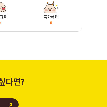
워요
축하해요
0
0
 싶다면?