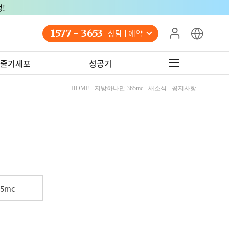
!
1577 - 3653
상담 예약
줄기세포
성공기
HOME - 지방하나만 365mc - 새소식 - 공지사항
5mc