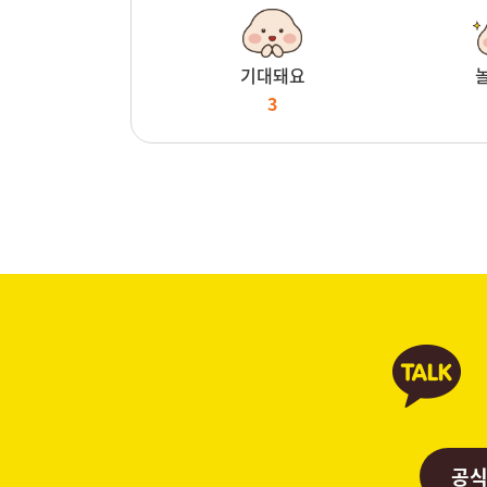
기대돼요
3
공식