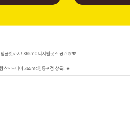
템플릿까지! 365mc 디지털굿즈 공개🎊💖
스> 드디어 365mc영등포점 상륙! 🔥