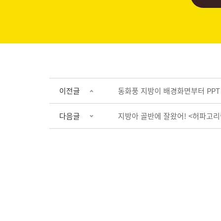
이전글
동화풍 지방이 배경화면부터 PPT 
다음글
지방아 골반에 잘왔어! <허파고리람