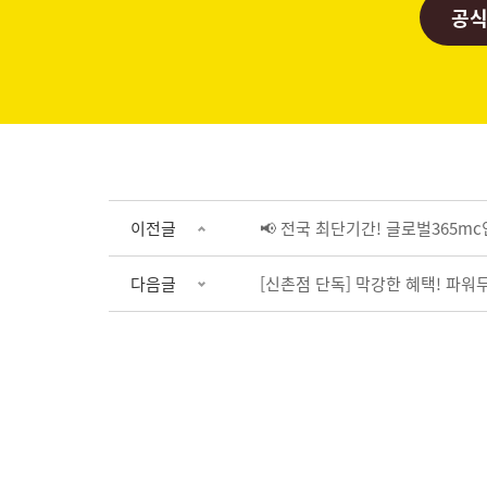
공식
이전글
📢 전국 최단기간! 글로벌365
다음글
[신촌점 단독] 막강한 혜택! 파워