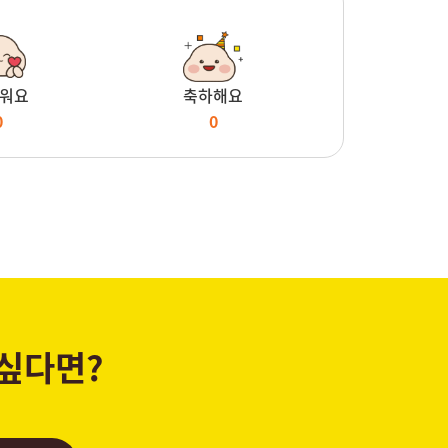
워요
축하해요
0
0
 싶다면?