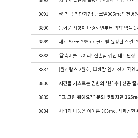
3892
지방아 골반에 잘왔어! <허파고리람스> 드
3891
📢 전국 최단기간! 글로벌365mc인천병
3890
동화풍 지방이 배경화면부터 PPT 템플릿까
3889
세계 5개국 365mc 글로벌 원장단 집결! 3
3888
🏆축배를 들어라! 신촌점 김한 대표원장, 
3887
[월간람스 2월호] 💥반팔 입기 전에 확인
3886
시간을 거스르는 김한의 ‘한’ 수 | 신촌 
3885
"그 크림 뭐예요?" 문의 빗발치던 365m
3884
사랑과 나눔을 이어온 365mc, 사회공헌 