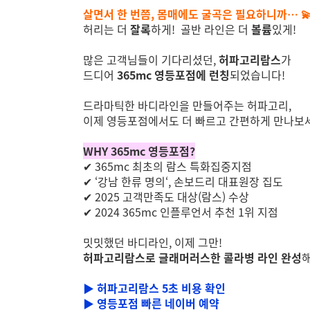
살면서 한 번쯤, 몸매에도 굴곡은 필요하니까… 
허리는 더
잘록
하게! 골반 라인은 더
볼륨
있게!
많은 고객님들이 기다리셨던,
허파고리람스
가
드디어
365mc 영등포점에 런칭
되었습니다!
드라마틱한 바디라인을 만들어주는 허파고리,
이제 영등포점에서도 더 빠르고 간편하게 만나보
WHY 365mc 영등포점?
✔ 365mc 최초의 람스 특화집중지점
✔ ‘강남 한류 명의‘, 손보드리 대표원장 집도
✔ 2025 고객만족도 대상(람스) 수상
✔ 2024 365mc 인플루언서 추천 1위 지점
밋밋했던 바디라인, 이제 그만!
허파고리람스로 글래머러스한 콜라병 라인 완성
해
▶ 허파고리람스 5초 비용 확인
▶ 영등포점 빠른 네이버 예약