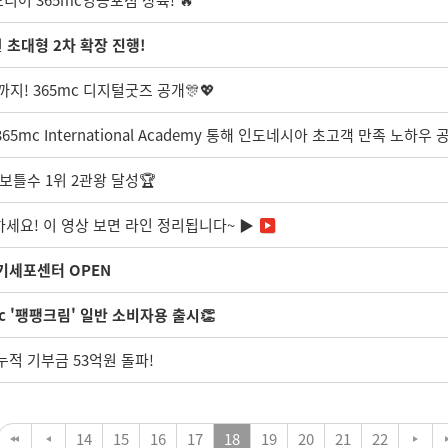
디어 365mc영등포점 상륙! 🔥
원
초대형 2차 확장 진행!
지! 365mc 디지털굿즈 공개🎊💖
65mc International Academy 통해 인도네시아 초고객 만족 노하우 
보틀수 1위 2관왕 달성🏆
하세요! 이 영상 보면 라인 정리됩니다~ ▶
줄기세포센터 OPEN
c '팽팽크림' 일반 소비자용 출시👏
누적 기부금 53억원 돌파!
14
15
16
17
18
19
20
21
22