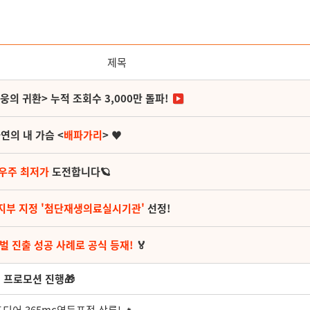
제목
영웅의 귀환> 누적 조회수 3,000만 돌파!
연의 내 가슴 <
배파가리
> ♥
 우주 최저가
도전합니다🪐
지부 지정 '첨단재생의료실시기관'
선정!
벌 진출 성공 사례로 공식 등재!
🏅
 프로모션 진행🎁