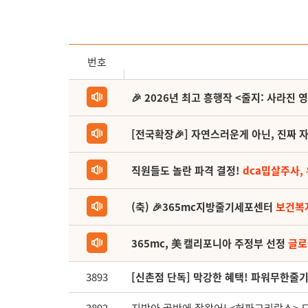
번호
🎉 2026년 최고 흥행작 <줄지: 사라진 
[전국확장🎉] 자연스러운게 아닌, 진짜 자
직원들도 놀란 파격 결정!
dca밉살주사,
(축) 🎉365mc지방줄기세포센터
보건복
365mc, 美 캘리포니아 주정부 선정
글로
3893
[신촌점 단독] 막강한 혜택! 파워무한줄기