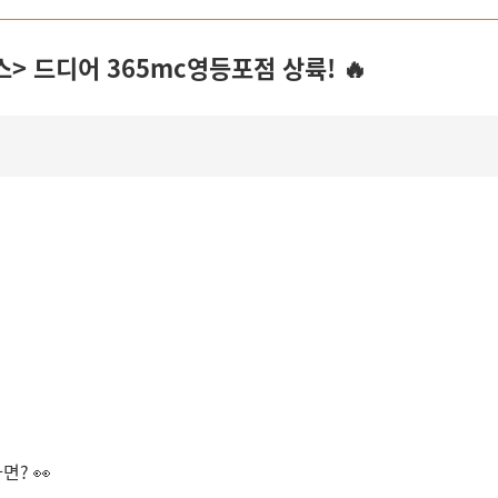
> 드디어 365mc영등포점 상륙! 🔥
? 👀