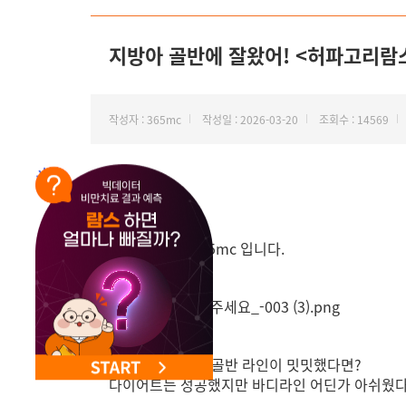
지방아 골반에 잘왔어! <허파고리람스
작성자 : 365mc
작성일 : 2026-03-20
조회수 : 14569
안녕하세요.
‘비만 하나만’ 365mc 입니다.
허리는 잘록한데 골반 라인이 밋밋했다면?
다이어트는 성공했지만 바디라인 어딘가 아쉬웠다면