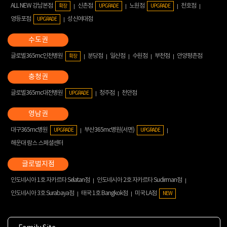
ALL NEW 강남본점
신촌점
노원점
천호점
확장
UPGRADE
UPGRADE
영등포점
성신여대점
UPGRADE
글로벌365mc인천병원
분당점
일산점
수원점
부천점
안양평촌점
확장
글로벌365mc대전병원
청주점
천안점
UPGRADE
대구365mc병원
부산365mc병원(서면)
UPGRADE
UPGRADE
해운대 람스 스페셜센터
인도네시아 1호 자카르타 Selatan점
인도네시아 2호 자카르타 Sudirman점
인도네시아 3호 Surabaya점
태국 1호 Bangkok점
미국 LA점
NEW