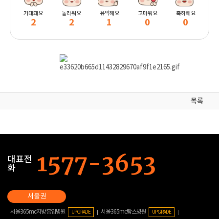
기대돼요
놀라워요
유익해요
고마워요
축하해요
2
2
1
0
0
목록
대표전
화
서울365mc지방흡입병원
서울365mc람스병원
UPGRADE
UPGRADE