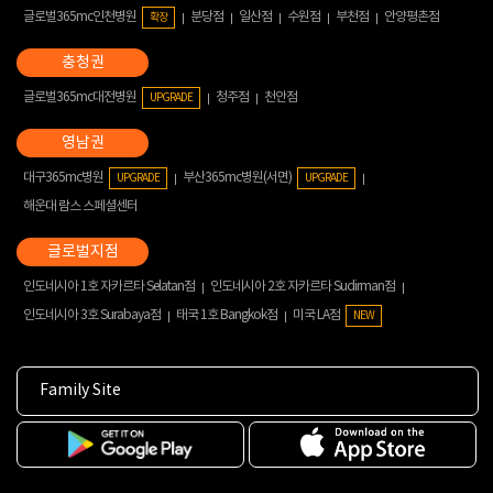
글로벌365mc인천병원
분당점
일산점
수원점
부천점
안양평촌점
확장
글로벌365mc대전병원
청주점
천안점
UPGRADE
대구365mc병원
부산365mc병원(서면)
UPGRADE
UPGRADE
해운대 람스 스페셜센터
인도네시아 1호 자카르타 Selatan점
인도네시아 2호 자카르타 Sudirman점
인도네시아 3호 Surabaya점
태국 1호 Bangkok점
미국 LA점
NEW
Family Site