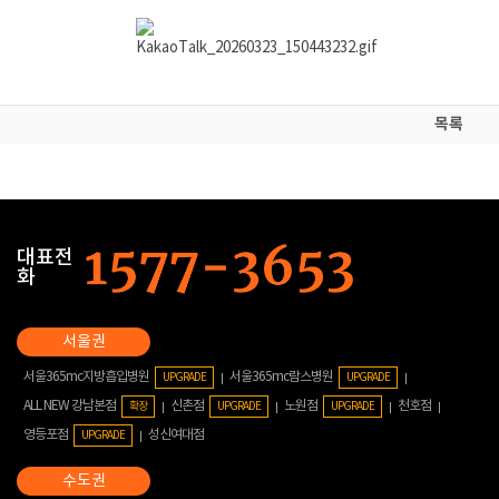
목록
대표전
화
서울365mc지방흡입병원
서울365mc람스병원
UPGRADE
UPGRADE
ALL NEW 강남본점
신촌점
노원점
천호점
확장
UPGRADE
UPGRADE
영등포점
성신여대점
UPGRADE