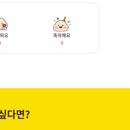
워요
축하해요
0
0
 싶다면?