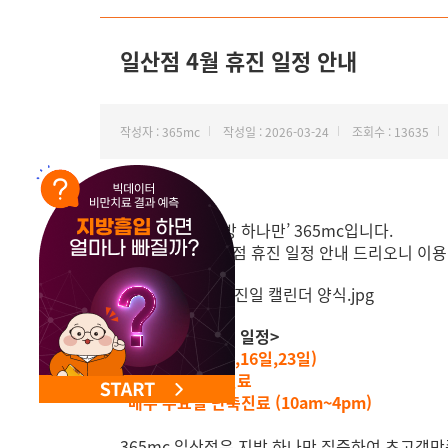
NEW 교대 지방줄기세포센터 오픈
일산점 4월 휴진 일정 안내
작성자 : 365mc
작성일 : 2026-03-24
조회수 : 13635
안녕하세요, ‘지방 하나만’ 365mc입니다.
4월 365mc 일산점 휴진 일정 안내 드리오니 이
<일산점 4월 휴진 일정>
*
목요일 (2일,9일,16일,23일)
*30일(목) 정상진료
*매주 수요일 단축진료 (10am~4pm)
365mc 일산점은 지방 하나만 집중하여 초고객만