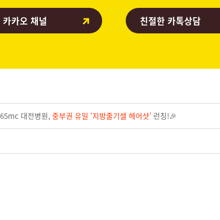
 카카오 채널
친절한 카톡상담
65mc 대전병원,
중부권 유일 ‘지방줄기셀 헤어샷’
런칭!🎉