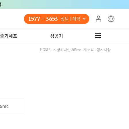
!
1577 - 3653
상담 예약
줄기세포
성공기
HOME - 지방하나만 365mc - 새소식 - 공지사항
5mc