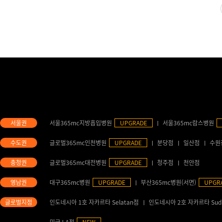
서울365mc지방흡입병원
UPGRADE
서울365mc람스병원
글로벌365mc인천병원
UPGRADE
분당점
일산점
수원
글로벌365mc대전병원
UPGRADE
청주점
천안점
대구365mc병원
UPGRADE
부산365mc병원(서면)
UPGR
인도네시아 1호 자카르타 Selatan점
인도네시아 2호 자카르타 Sud