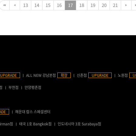
13
14
15
16
17
18
19
20
21
UPGRADE
ALL NEW 강남본점
확장
신촌점
UPGRADE
노원점
U
점
부천점
안양평촌점
ADE
해운대 람스 스페셜센터
irman점
태국 1호 Bangkok점
인도네시아 3호 Surabaya점