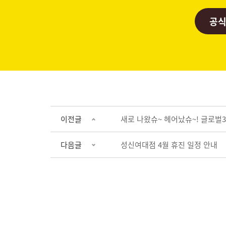
공식
이전글
새로 나왔슈~ 헤어났슈~! 글로벌3
다음글
성신여대점 4월 휴진 일정 안내