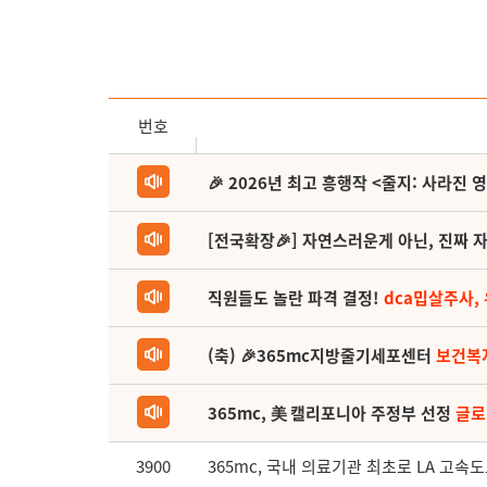
번호
🎉 2026년 최고 흥행작 <줄지: 사라진 
[전국확장🎉] 자연스러운게 아닌, 진짜 자
직원들도 놀란 파격 결정!
dca밉살주사,
(축) 🎉365mc지방줄기세포센터
보건복
365mc, 美 캘리포니아 주정부 선정
글로
3900
365mc, 국내 의료기관 최초로 LA 고속