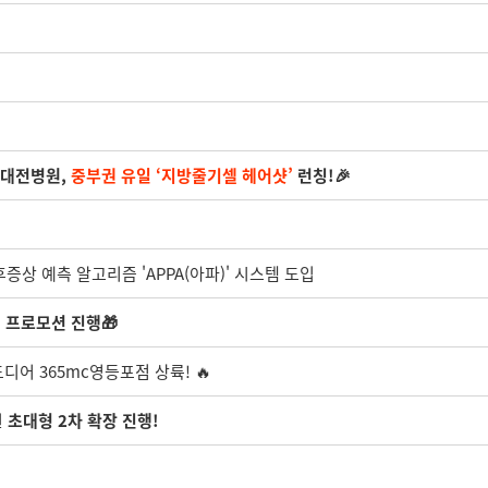
 대전병원,
중부권 유일 ‘지방줄기셀 헤어샷’
런칭!🎉
후증상 예측 알고리즘 'APPA(아파)' 시스템 도입
 프로모션 진행🎁
디어 365mc영등포점 상륙! 🔥
원
초대형 2차 확장 진행!