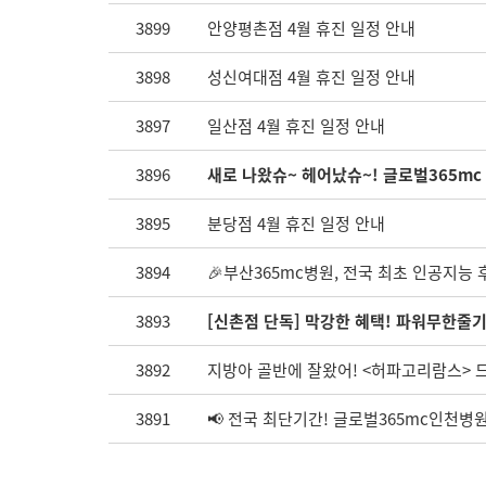
3899
안양평촌점 4월 휴진 일정 안내
3898
성신여대점 4월 휴진 일정 안내
3897
일산점 4월 휴진 일정 안내
3896
새로 나왔슈~ 헤어났슈~! 글로벌365mc
3895
분당점 4월 휴진 일정 안내
3894
🎉부산365mc병원, 전국 최초 인공지능 
3893
[신촌점 단독] 막강한 혜택! 파워무한줄기
3892
지방아 골반에 잘왔어! <허파고리람스> 드
3891
📢 전국 최단기간! 글로벌365mc인천병