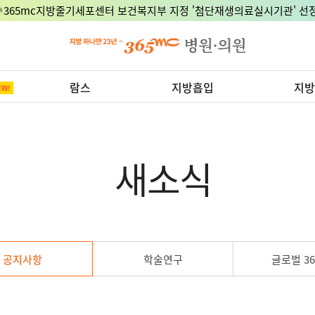
🎉365mc지방줄기세포센터 보건복지부 지정 '첨단재생의료실시기관' 선정
람스
지방흡입
지방
새소식
공지사항
학술연구
글로벌 36