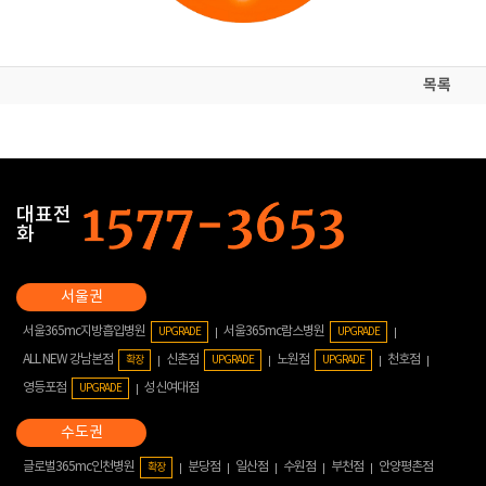
목록
대표전
화
서울365mc지방흡입병원
서울365mc람스병원
UPGRADE
UPGRADE
ALL NEW 강남본점
신촌점
노원점
천호점
확장
UPGRADE
UPGRADE
영등포점
성신여대점
UPGRADE
글로벌365mc인천병원
분당점
일산점
수원점
부천점
안양평촌점
확장