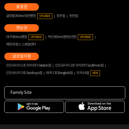
글로벌365mc대전병원
청주점
천안점
UPGRADE
대구365mc병원
부산365mc병원(서면)
UPGRADE
UPGRADE
해운대 람스 스페셜센터
인도네시아 1호 자카르타 Selatan점
인도네시아 2호 자카르타 Sudirman점
인도네시아 3호 Surabaya점
태국 1호 Bangkok점
미국 LA점
NEW
Family Site