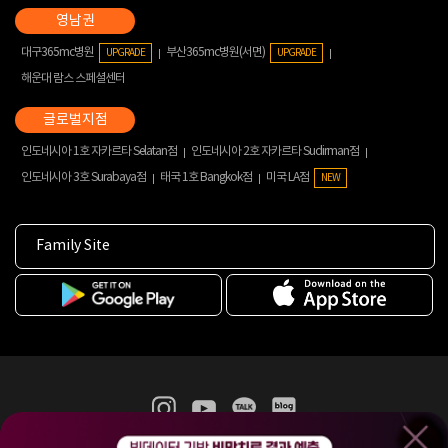
대구365mc병원
부산365mc병원(서면)
UPGRADE
UPGRADE
해운대 람스 스페셜센터
인도네시아 1호 자카르타 Selatan점
인도네시아 2호 자카르타 Sudirman점
인도네시아 3호 Surabaya점
태국 1호 Bangkok점
미국 LA점
NEW
Family Site
365mc 병·의원 이용약관
홈페이지 이용약관