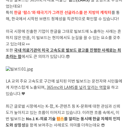
‘람스(LAMS)’
해당 빌보드는 365mc의 대표 시술인
를 중심으로 구성되
었는데요!
한글 ‘람스’와 태극기가 그려진 선글라스를 쓴 지방이 캐릭터
특히
를 통
해, 한국에서 시작된 브랜드 정체성을 직관적으로 확인할 수 있습니다!
미국 시장에 진출한 기업이 한글을 그대로 빌보드에 노출하는 사례는 흔
하지 않은 만큼, 이 빌보드는 현지에서도 눈길을 끌 수 있는 요소를 갖추
고 있는데요 👀
국내 의료기관이 미국 고속도로 빌보드 광고를 진행한 사례로는 최
또한
초라는 점
에서도 큰 의미가 있답니다.😎
LA 교외 주요 고속도로 구간에 설치된 이번 빌보드는 운전자와 시민들에
게 자연스럽게 노출되며,
365mc와 LAMS를 널리 알리는 역할
을 하고
있습니다.🧡
최근 글로벌 시장에서는 K-팝, K-콘텐츠 등 K-문화에 대한 관심과 신뢰
도가 높아지고 있는 흐름이 이어지고 있습니다. 이러한 흐름 속에서, 이
No.1 K-의료 기술
람스
를 알리는 동시에 한글 자체의 인지
번 빌보드는
도와 상징성
을 함께 보여주는 사례로도 의미를 더하는데요 😎