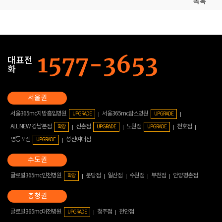
목록
대표전
화
서울365mc지방흡입병원
서울365mc람스병원
UPGRADE
UPGRADE
ALL NEW 강남본점
신촌점
노원점
천호점
확장
UPGRADE
UPGRADE
영등포점
성신여대점
UPGRADE
글로벌365mc인천병원
분당점
일산점
수원점
부천점
안양평촌점
확장
글로벌365mc대전병원
청주점
천안점
UPGRADE